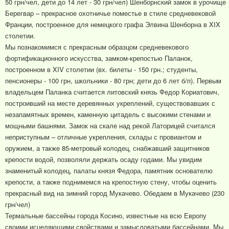
50 грн/чел, дети до 14 лет - 30 грн/чел) Шенборнский замок в урочище
Берегвар – прекрасное охотничье поместье в стиле средневековой
Франции, построенное для немецкого графа Элвина Шенборна в XIX
столетии.
Мы познакомимся с прекрасным образцом средневекового
фортификационного искусства, замком-крепостью Паланок,
построенном в XIV столетии (вх. билеты - 150 грн.; студенты,
пенсионеры - 100 грн, школьники - 80 грн; дети до 6 лет б/п). Первым
владельцем Паланка считается литовский князь Федор Кориатович,
построивший на месте деревянных укреплений, существовавших с
незапамятных времен, каменную цитадель с высокими стенами и
мощными башнями. Замок на скале над рекой Латорицей считался
неприступным – отличные укрепления, склады с провиантом и
оружием, а также 85-метровый колодец, снабжавший защитников
крепости водой, позволяли держать осаду годами. Мы увидим
знаменитый колодец, палаты князя Федора, памятник основателю
крепости, а также поднимемся на крепостную стену, чтобы оценить
прекрасный вид на зимний город Мукачево. Обедаем в Мукачево (230
грн/чел)
Термальные бассейны города Косино, известные на всю Европу
своими исцеляющими свойствами и замысловатыми бассейнами. Мы