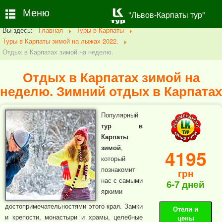
Меню
"Львов-Карпаты тур"
Вы здесь:
Главная
Туры в Карпаты
Туры в Карпаты зимой на лыжах 2022.
Отдых в Карпатах зимой на неделю.
Отдых в Карпатах зимой на
неделю. Зимний отдых в Карпатах
Популярный
тур в
Карпаты
зимой
,
4195
который
познакомит
грн
нас с самыми
6-7 дней
яркими
достопримечательностями этого края. Замки
Отели и
и крепости, монастыри и храмы, целебные
цены