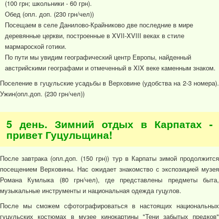
(100 грн; школьники - 60 грн).
Обед (опл. доп. (230 грн/чел))
Посещаем в селе Данилово-Крайниково две последние в мире
деревянные церкви, построенные в XVII-XVIII веках в стиле
мармароской готики.
По пути мы увидим географический центр Европы, найденный
австрийскими географами и отмеченный в XIX веке каменным знаком.
Поселение в гуцульские усадьбы в Верховине (удобства на 2-3 номера).
Ужин(опл.доп. (230 грн/чел))
5 день. Зимний отдых в Карпатах -
привет Гуцульщина!
После завтрака (опл.доп. (150 грн)) тур в Карпаты зимой продолжится
посещением Верховины. Нас ожидает знакомство с экспозицией музея
Романа Кумлыка (80 грн/чел), где представлены предметы быта,
музыкальные инструменты и национальная одежда гуцулов.
После мы сможем сфотографироваться в настоящих национальных
гуцульских костюмах в музее кинокартины "Тени забытых предков"