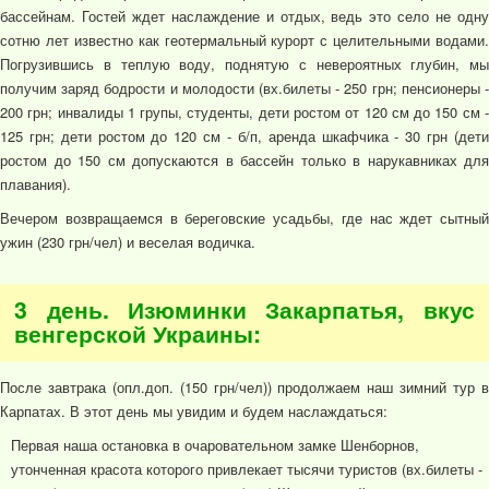
бассейнам. Гостей ждет наслаждение и отдых, ведь это село не одну
сотню лет известно как геотермальный курорт с целительными водами.
Погрузившись в теплую воду, поднятую с невероятных глубин, мы
получим заряд бодрости и молодости (вх.билеты - 250 грн; пенсионеры -
200 грн; инвалиды 1 групы, студенты, дети ростом от 120 см до 150 см -
125 грн; дети ростом до 120 см - б/п, аренда шкафчика - 30 грн (дети
ростом до 150 см допускаются в бассейн только в нарукавниках для
плавания).
Вечером возвращаемся в береговские усадьбы, где нас ждет сытный
ужин (230 грн/чел) и веселая водичка.
3 день. Изюминки Закарпатья, вкус
венгерской Украины:
После завтрака (опл.доп. (150 грн/чел)) продолжаем наш зимний тур в
Карпатах. В этот день мы увидим и будем наслаждаться:
Первая наша остановка в очаровательном замке Шенборнов,
утонченная красота которого привлекает тысячи туристов (вх.билеты -