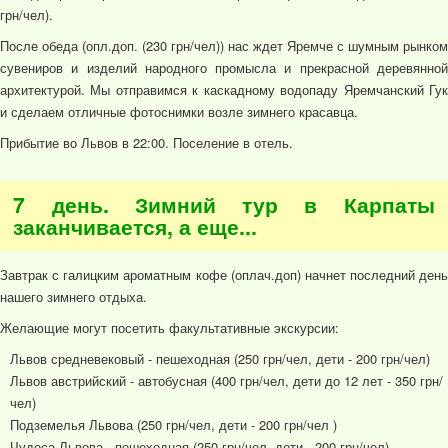
грн/чел).
После обеда (опл.доп. (230 грн/чел)) нас ждет Яремче с шумным рынком
сувениров и изделий народного промысла и прекрасной деревянной
архитектурой. Мы отправимся к каскадному водопаду Яремчанский Гук
и сделаем отличные фотоснимки возле зимнего красавца.
Прибытие во Львов в 22:00. Поселение в отель.
7 день. Зимний тур в Карпаты
заканчивается, а еще...
Завтрак с галицким ароматным кофе (оплач.доп) начнет последний день
нашего зимнего отдыха.
Желающие могут посетить факультативные экскурсии:
Львов средневековый - пешеходная (250 грн/чел, дети - 200 грн/чел)
Львов австрийский - автобусная (400 грн/чел, дети до 12 лет - 350 грн/
чел)
Подземелья Львова (250 грн/чел, дети - 200 грн/чел )
Чудеса Львова - пешеходная (250 грн/чел, дети - 200 грн/чел)