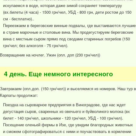
искупаемся в воде, которая даже зимой сохраняет температуру
(вх.билеты (4 часа) - 1500 грн/чел, УБД - 800 грн, дети ростом до 150
см - бесплатно)..
Переезжаем в береговские винные подвалы, где выстаиваются лучшие
в стране марочные и столовые вина. Мы продегустируем береговские
вина с местным сыром прямо под сводами старинных погребов (150
грн/чел; без алкоголя - 75 грн/чел).
Возвращение на ночлег. Ужин (опл. доп (230 грн/чел))
4 день. Еще немного интересного
Завтракаем (опл.доп. (150 грн/чел)) и выселяемся из номеров. Наш тур в
Карпаты продолжат:
Поездка на сыроварное предприятия в Виноградове, где нас ждет
дегустация сыров, сваренных из овечьего и буйволиного молока (вх
билет - 140 грн/чел, школьники - 120 грн/чел, УБД - 100 грн/чел).
Посещение оленьей фермы в Изе, где увидим благородных животных
и сможем сфотографироваться с ними и поучаствовать в кормлении