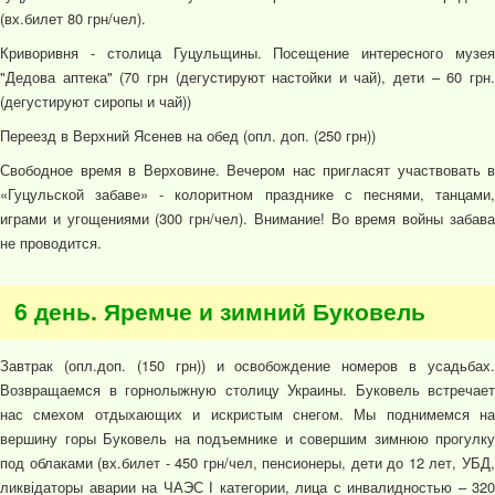
(вх.билет 80 грн/чел).
Криворивня - столица Гуцульщины. Посещение интересного музея
"Дедова аптека" (70 грн (дегустируют настойки и чай), дети – 60 грн.
(дегустируют сиропы и чай))
Переезд в Верхний Ясенев на обед (опл. доп. (250 грн))
Свободное время в Верховине. Вечером нас пригласят участвовать в
«Гуцульской забаве» - колоритном празднике с песнями, танцами,
играми и угощениями (300 грн/чел). Внимание! Во время войны забава
не проводится.
6 день. Яремче и зимний Буковель
Завтрак (опл.доп. (150 грн)) и освобождение номеров в усадьбах.
Возвращаемся в горнолыжную столицу Украины. Буковель встречает
нас смехом отдыхающих и искристым снегом. Мы поднимемся на
вершину горы Буковель на подъемнике и совершим зимнюю прогулку
под облаками (вх.билет - 450 грн/чел, пенсионеры, дети до 12 лет, УБД,
ликвідаторы аварии на ЧАЭС І категории, лица с инвалидностью – 320