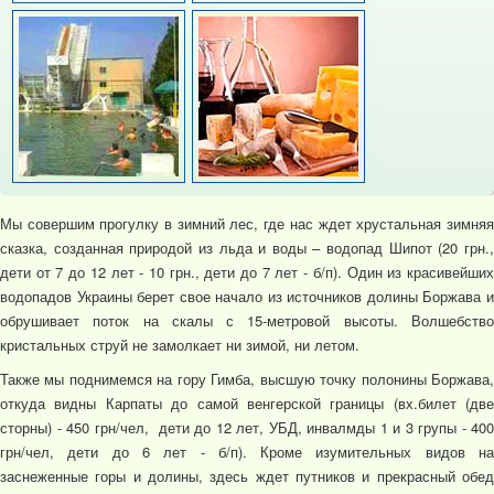
Мы совершим прогулку в зимний лес, где нас ждет хрустальная зимняя
сказка, созданная природой из льда и воды – водопад Шипот (20 грн.,
дети от 7 до 12 лет - 10 грн., дети до 7 лет - б/п). Один из красивейших
водопадов Украины берет свое начало из источников долины Боржава и
обрушивает поток на скалы с 15-метровой высоты. Волшебство
кристальных струй не замолкает ни зимой, ни летом.
Также мы поднимемся на гору Гимба, высшую точку полонины Боржава,
откуда видны Карпаты до самой венгерской границы (вх.билет (две
сторны) - 450 грн/чел, дети до 12 лет, УБД, инвалмды 1 и 3 групы - 400
грн/чел, дети до 6 лет - б/п). Кроме изумительных видов на
заснеженные горы и долины, здесь ждет путников и прекрасный обед