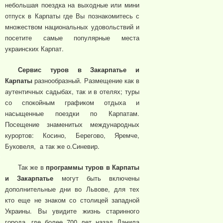
небольшая поездка на выходные или мини
отпуск в Карпаты где Вы познакомитесь с
множеством национальных удовольствий и
посетите самые популярные места
украинских Карпат.
Сервис туров в Закарпатье и
Карпаты
разнообразный. Размещение как в
аутентичных садыбах, так и в отелях; туры
со спокойным графиком отдыха и
насыщенные поездки по Карпатам.
Посещение знаменитых международных
курортов: Косино, Берегово, Яремче,
Буковеля, а так же о.Синевир.
Так же в
программы туров в Карпаты
и Закарпатье
могут быть включены
дополнительные дни во Львове, для тех
кто еще не знаком со столицей западной
Украины. Вы увидите жизнь старинного
города, где более 700 лет назад Данила