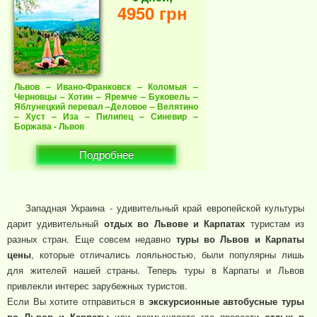
4950 грн
Львов – Ивано-Франковск – Коломыя –
Черновцы – Хотин – Яремче – Буковель –
Яблунецкий перевал –Деловое – Велятино
– Хуст – Иза – Пилипец – Синевир –
Боржава - Львов
Подробнее
Западная Украина - удивительный край европейской культуры
дарит удивительный
отдых во Львове и Карпатах
туристам из
разных стран. Еще совсем недавно
туры во Львов и Карпаты
цены
, которые отличались лояльностью, были популярны лишь
для жителей нашей страны. Теперь туры в Карпаты и Львов
привлекли интерес зарубежных туристов.
Если Вы хотите отправиться в
экскурсионные автобусные туры
во Львов и Карпаты
или размышляете где провести
отдых в