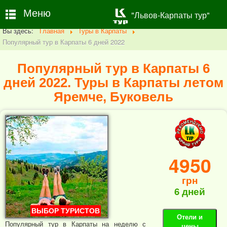
Меню
"Львов-Карпаты тур"
Вы здесь:
Главная
Туры в Карпаты
Популярный тур в Карпаты 6 дней 2022
Популярный тур в Карпаты 6
дней 2022. Туры в Карпаты летом
Яремче, Буковель
4950
грн
6 дней
ВЫБОР ТУРИСТОВ
Отели и
Популярный тур в Карпаты на неделю с
цены