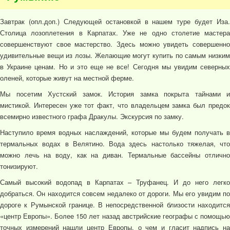
Завтрак (опл.доп.) Следующей остановкой в нашем туре будет Иза.
Столица лозоплетения в Карпатах. Уже не одно столетие мастера
совершенствуют свое мастерство. Здесь можно увидеть совершенно
удивительные вещи из лозы. Желающие могут купить по самым низким
в Украине ценам. Но и это еще не все! Сегодня мы увидим северных
оленей, которые живут на местной ферме.
Мы посетим Хустский замок. История замка покрыта тайнами и
мистикой. Интересен уже тот факт, что владельцем замка был предок
всемирно известного графа Дракулы. Экскурсия по замку.
Наступило время водных наслаждений, которые мы будем получать в
термальных водах в Велятино. Вода здесь настолько тяжелая, что
можно лечь на воду, как на диван. Термальные бассейны отлично
тонизируют.
Самый высокий водопад в Карпатах – Труфанец. И до него легко
добраться. Он находится совсем недалеко от дороги. Мы его увидим по
дороге к Румынской границе. В непосредственной близости находится
«центр Европы». Более 150 лет назад австрийские географы с помощью
точных измерений нашли центр Европы, о чем и гласит надпись на