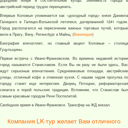
дородные бояре и состоятельные купцы. Значимость города в
австрийский период трудно переоценить.
Впервые Коломыя упоминается как «доходный город» князя Даниила
Галицкого в Галицко-Волынской летописи, датированной 1241 годом.
Город располагался на пересечении важных торговых путей, которые
вели в Прагу, Вену, Регенсбург и Майнц. (
Википедия
)
Биография впечатляет, но главный акцент Коломыи – столица
Гуцульщины.
Первая встреча с Ивано-Франковском. Во времена недавней истории
город назывался Станиславом. Если Вы ни разу не были здесь, Вас
ждут серьезные впечатления. Средневековые площади, австрийские
улицы, отличный кофе и отменная кухня. С нашим гидом прогулка по
городу станет еще интереснее. Дворец Потоцких, реформаторская
синагога и порой польские традиции. Вспомним, что Станислав был
самым красивым городом Речи Посполитой.
Свободное время в Ивано-Франковсе. Трансфер на ЖД вокзал.
Компания LK-тур желает Вам отличного