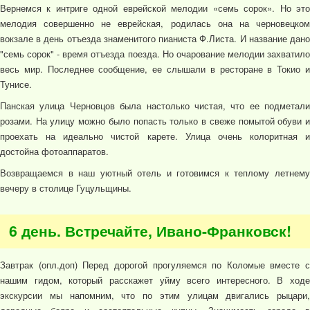
Вернемся к интриге одной еврейской мелодии «семь сорок». Но это
мелодия совершенно не еврейская, родилась она на черновецком
вокзале в день отъезда знаменитого пианиста Ф.Листа. И название дано
"семь сорок" - время отъезда поезда. Но очарование мелодии захватило
весь мир. Последнее сообщение, ее слышали в ресторане в Токио и
Тунисе.
Панская улица Черновцов была настолько чистая, что ее подметали
розами. На улицу можно было попасть только в свеже помытой обуви и
проехать на идеально чистой карете. Улица очень колоритная и
достойна фотоаппаратов.
Возвращаемся в наш уютный отель и готовимся к теплому летнему
вечеру в столице Гуцульщины.
6 день. Встречайте, Ивано-Франковск!
Завтрак (опл.доп) Перед дорогой прогуляемся по Коломые вместе с
нашим гидом, который расскажет уйму всего интересного. В ходе
экскурсии мы напомним, что по этим улицам двигались рыцари,