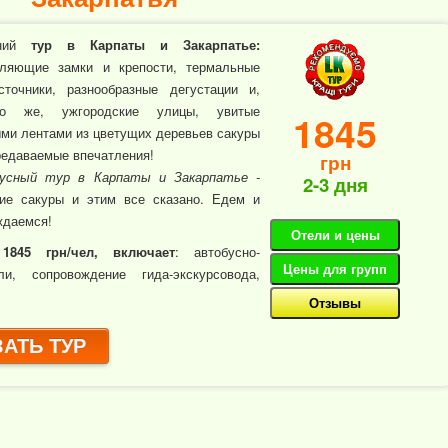
нний
тур в Карпаты и Закарпатье:
тляющие замки и крепости, термальные
источники, разнообразные дегустации и,
но же, ужгородские улицы, увитые
1845
ми лентами из цветущих деревьев сакуры
редаваемые впечатления!
грн
усный тур в Карпаты и Закарпатье -
2-3 дня
ние сакуры и этим все сказано. Едем и
ждаемся!
Отели и цены
1845 грн/чел, включает
: автобусно-
Цены для групп
ли, сопровождение гида-экскурсовода,
Отзывы
АТЬ ТУР