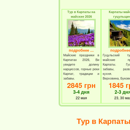
Тур в Карпаты на
Карпаты май
майские 2026
гуцульщи
подробнее ...
подробнее 
Майские праздники в
Гуцульский 
Карпатах 2026, Ви
майские пра
увидите долину
Карпаты. Гуц
нарциссов, горные реки
забавы, развл
Карпат, традиции и
кухня. Яр
забавы.
Верховина, Буков
2845 грн
1845 г
3-4 дня
2-3 дн
22 мая
23, 30 ма
Тур в Карпаты