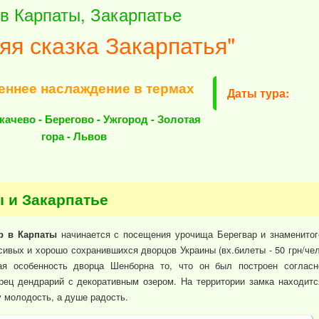
 в Карпаты, Закарпатье
яя сказка Закарпатья"
еннее наслаждение в термах
Даты тура:
ачево - Берегово - Ужгород - Золотая
гора - Львов
ы и Закарпатье
ур в Карпаты
начинается с посещения урочища Берегвар и знаменитог
сивых и хорошо сохранившихся дворцов Украины (вх.билеты - 50 грн/чел
ая особенность дворца Шенборна то, что он был построен согласн
рец дендрарий с декоративным озером. На территории замка находитс
у молодость, а душе радость.