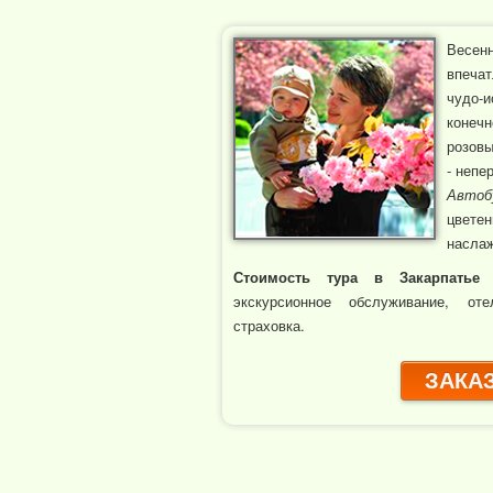
Весе
впеча
чудо-
конеч
розовы
- непе
Автоб
цвете
насла
Стоимость тура в Закарпатье 
экскурсионное обслуживание, оте
страховка.
ЗАКАЗ