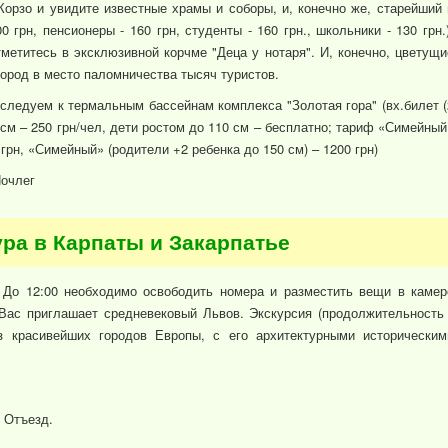
Корзо и увидите известные храмы и соборы, и, конечно же, старейший 
0 грн, пенсионеры - 160 грн, студенты - 160 грн., школьники - 130 грн.)
тметитесь в эксклюзивной корчме "Деца у нотаря". И, конечно, цветущи
ород в место паломничества тысяч туристов.
 следуем к термальным бассейнам комплекса "Золотая гора" (вх.билет (
0 см – 250 грн/чел, дети ростом до 110 см – бесплатно; тариф «Симейный
 грн, «Симейный» (родители +2 ребенка до 150 см) – 1200 грн)
Ночлег
ура в Карпаты и Закарпатье
 До 12:00 необходимо освободить номера и разместить вещи в камер
 Вас приглашает средневековый Львов. Экскурсия (продолжительность 
з красивейших городов Европы, с его архитектурными историческим
 Отъезд.