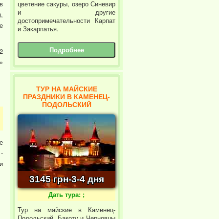
цветение сакуры, озеро Синевир
в
и другие
,
достопримечательности Карпат
е
и Закарпатья.
Подробнее
2
»
ТУР НА МАЙСКИЕ
ПРАЗДНИКИ В КАМЕНЕЦ-
ПОДОЛЬСКИЙ
е
-
и
3145 грн-3-4 дня
Дать тура: ;
Тур на майские в Каменец-
Подольский, Бакоту и Черновцы