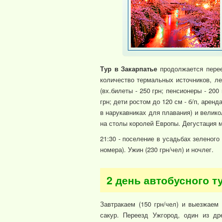
Тур в Закарпатье
продолжается перее
количество термальных источников, л
(вх.билеты - 250 грн; пенсионеры - 200
грн; дети ростом до 120 см - б/п, арен
в нарукавниках для плавания) и велик
на столы королей Европы. Дегустация ма
21:30 - поселение в усадьбах зеленого
номера). Ужин (230 грн/чел) и ночлег.
2 день автобусного т
Завтракаем (150 грн/чел) и выезжаем
сакур. Переезд Ужгород, один из др