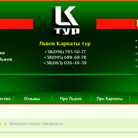
•
Львов Карпаты тур
•
+38(096) 793-50-77
ики
•
+38(095) 688-68-78
 Львов
•
+38(063) 026-49-39
•
ество
Отзывы
Про Львов
Про Карпаты
ы
Весенняя сказка Закарпатья