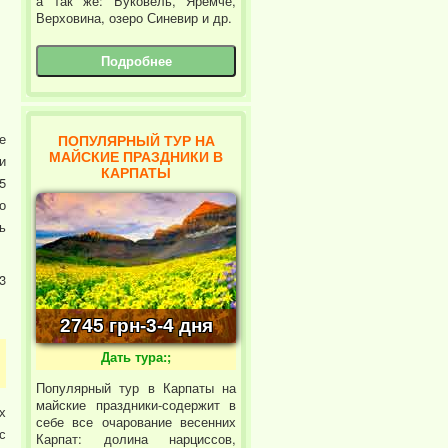
а так же: Буковель, Яремче,
Верховина, озеро Синевир и др.
Подробнее
е
ПОПУЛЯРНЫЙ ТУР НА
МАЙСКИЕ ПРАЗДНИКИ В
и
КАРПАТЫ
5
о
ь
3
2745 грн-3-4 дня
Дать тура:;
Популярный тур в Карпаты на
майские праздники-содержит в
х
себе все очарование весенних
с
Карпат: долина нарциссов,