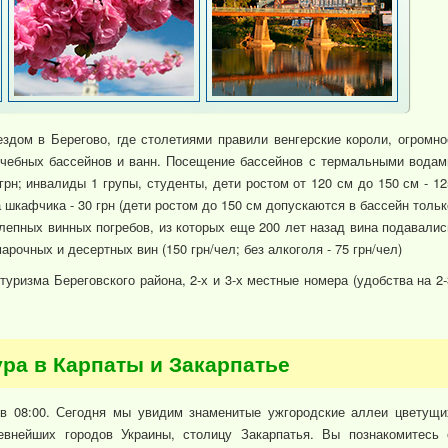
здом в Берегово, где столетиями правили венгерские короли, огромно
ечебных бассейнов и ванн. Посещение бассейнов с термальными водам
 грн; инвалиды 1 групы, студенты, дети ростом от 120 см до 150 см - 12
да шкафчика - 30 грн (дети ростом до 150 см допускаются в бассейн тольк
олепных винных погребов, из которых еще 200 лет назад вина подавалис
рочных и десертных вин (150 грн/чел; без алкоголя - 75 грн/чел)
 туризма Береговского района, 2-х и 3-х местные номера (удобства на 2-
ура в Карпаты и Закарпатье
 в 08:00. Сегодня мы увидим знаменитые ужгородские аллеи цветущи
евнейших городов Украины, столицу Закарпатья. Вы познакомитесь 