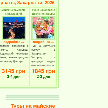
арпаты, Закарпатье 2026
Майские Каменец-
Тур в Закарпатье
Подольский
Цветение сакуры
подробнее ...
подробнее ...
Майские праздники в
Тур на цветущую
Бакоту, Каменец-
сакуру в
Подольский, Черновцы,
Закарпатье.
Львов, речные прогулки
Ужгород и
по каньону Днестра
цветущие сакуры,
очарование весны.
3145 грн
1845 грн
3-4 дня
2-3 дня
Туры на майские