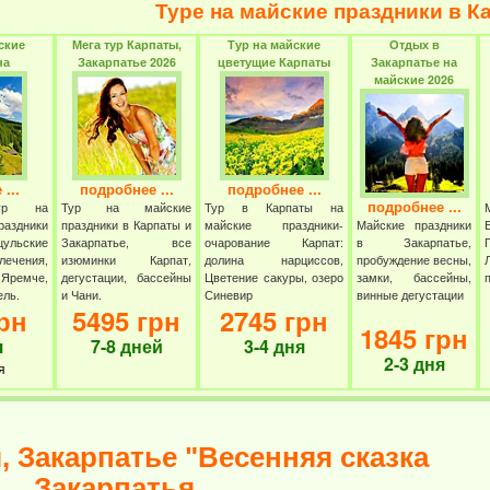
Туре на майские праздники в К
ские
Мега тур Карпаты,
Тур на майские
Отдых в
на
Закарпатье 2026
цветущие Карпаты
Закарпатье на
майские 2026
...
подробнее ...
подробнее ...
подробнее ...
тур на
Тур на майские
Тур в Карпаты на
здники
праздники в Карпаты и
майские праздники-
Майские праздники
ульские
Закарпатье, все
очарование Карпат:
в Закарпатье,
ечения,
изюминки Карпат,
долина нарциссов,
пробуждение весны,
емче,
дегустации, бассейны
Цветение сакуры, озеро
замки, бассейны,
ель.
и Чани.
Синевир
винные дегустации
рн
5495 грн
2745 грн
1845 грн
я
7-8 дней
3-4 дня
2-3 дня
я
, Закарпатье "Весенняя сказка
Закарпатья