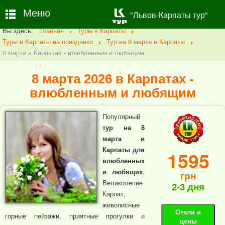
Меню
"Львов-Карпаты тур"
Вы здесь:
Главная
Туры в Карпаты
Туры в Карпаты на праздники
Тур на 8 марта в Карпаты
8 марта в Карпатах - влюбленным и любящим.
8 марта 2026 в Карпатах -
влюбленным и любящим
Популярный
тур на 8
марта в
Карпаты для
1595
влюбленных
и любящих
.
грн
Великолепие
2-3 дня
Карпат,
живописные
Отели и
горные пейзажи, приятные прогулки и
цены