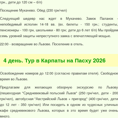
грн., дети до 120 см – б/п)
Посещение Мукачево. Обед (230 грн/чел)
Следующий шедевр нас ждет в Мукачево. Замок Паланок -
непобедимый исполин 14-18 вв. (вх. билеты - 150 грн.; студенты,
пенсионеры - 100 грн, школьники - 80 грн; дети до 6 лет б/п) Мы пройдем
семь уровней защиты непреступного замка с впечатляющей мощью.
22:00 - возвращение во Львове. Поселение в отель.
4 день. Тур в Карпаты на Пасху 2026
Освобождение номеров до 12:00 (согласно правилам отеля). Свободное
время во Львове.
Предлагаем для желающих обзорную экскурсию по Львову
(пешеходная "Средневековый польский Львов" (250 грн/чел, дети - 200
грн/чел), автобусная "Австрийский Львов + пригород" (400 грн/чел, дети
до 12 лет - 350 грн/чел) Или посидеть в одном из чудесных уличных
кафе средневекового Львова, которых в это время будет уже очень
много.