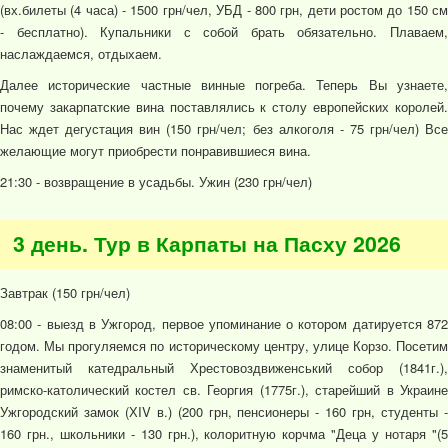
(вх.билеты (4 часа) - 1500 грн/чел, УБД - 800 грн, дети ростом до 150 см
- бесплатно). Купальники с собой брать обязательно. Плаваем,
наслаждаемся, отдыхаем.
Далее исторические частные винные погреба. Теперь Вы узнаете,
почему закарпатские вина поставлялись к столу европейских королей.
Нас ждет дегустация вин (150 грн/чел; без алкоголя - 75 грн/чел) Все
желающие могут приобрести понравившиеся вина.
21:30 - возвращение в усадьбы. Ужин (230 грн/чел)
3 день. Тур в Карпаты на Пасху 2026
Завтрак (150 грн/чел)
08:00 - выезд в Ужгород, первое упоминание о котором датируется 872
годом. Мы прогуляемся по историческому центру, улице Корзо. Посетим
знаменитый катедральный Хрестовоздвиженський собор (1841г.),
римско-католический костел св. Георгия (1775г.), старейший в Украине
Ужгородский замок (ХIV в.) (200 грн, пенсионеры - 160 грн, студенты -
160 грн., школьники - 130 грн.), колоритную корчма "Деца у нотаря "(5