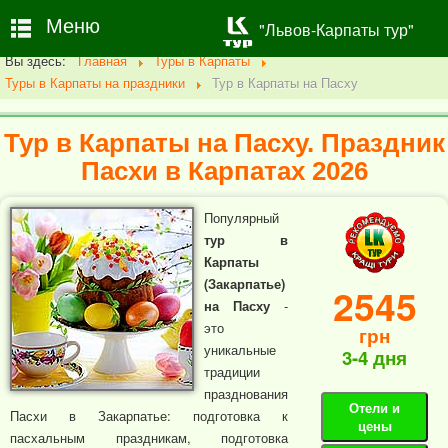
Меню
"Львов-Карпаты тур"
Вы здесь:
Главная
Туры в Карпаты
Туры в Карпаты на праздники
Тур в Карпаты на Пасху
Тур в Карпаты на Пасху. Праздник
Пасхи в Карпатах 2026
Популярный
тур в
Карпаты
(Закарпатье)
2545
на Пасху
-
это
грн
уникальные
3-4 дня
традиции
празднования
Отели и
Пасхи в Закарпатье: подготовка к
цены
пасхальным праздникам, подготовка