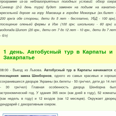
программе из-за неблагоприятных погодных условий: обзор озера
Синевир (2-й день тура) будет заменен на подъем на канатно-
кресельной дороге на гору Маковица в городке Межгорье (вх.билет -
200 грн/в обе стороны, дети до 5 лет - бесплатно, УБД - 100 грн),
посещение оленьей фермы в Изе (100 грн; школьники - 60 грн) и
водопада Шипот (20 грн., дети от 7 до 12 лет - 10 грн., дети до 7 лет
- б/п)
1 день. Автобусный тур в Карпаты и
Закарпатье
08:00 - Выезд из Львова.
Автобусный тур в Карпаты начинается с
посещения замка Шенборнов
, одного из самых красивых и хорошо
сохранившихся дворцов Украины (вх.билеты - 50 грн/чел, дети до 14 лет
- 30 грн/чел) Главная особенность дворца Шенборна был
астрономический год. У здания 365 окон (как дней в году), 52 комнаты
(как недель в году) и 12 входов (как 12 месяцев). Окружает дворец
дендрарий с декоративным озером.