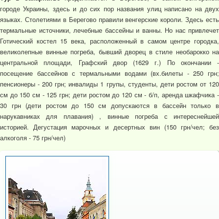
городе Украины, здесь и до сих пор названия улиц написано на двух
языках. Столетиями в Берегово правили венгерские короли. Здесь есть
термальные источники, лечебные бассейны и ванны. Но нас привлечет
Готический костел 15 века, расположенный в самом центре городка,
великолепные винные погреба, бывший дворец в стиле необарокко на
центральной площади, Графский двор (1629 г.) По окончании -
посещение бассейнов с термальными водами (вх.билеты - 250 грн;
пенсионеры - 200 грн; инвалиды 1 групы, студенты, дети ростом от 120
см до 150 см - 125 грн; дети ростом до 120 см - б/п, аренда шкафчика -
30 грн (дети ростом до 150 см допускаются в бассейн только в
нарукавниках для плавания) , винные погреба с интереснейшей
историей. Дегустация марочных и десертных вин (150 грн/чел; без
алкоголя - 75 грн/чел)