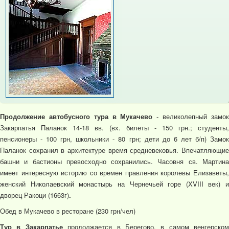
Продолжение автобусного тура в Мукачево
- великолепный замо
Закарпатья Паланок 14-18 вв. (вх. билеты - 150 грн.; студенты,
пенсионеры - 100 грн, школьники - 80 грн; дети до 6 лет б/п) Замок
Паланок сохранил в архитектуре время средневековья. Впечатляющие
башни и бастионы превосходно сохранились. Часовня св. Мартина
имеет интересную историю со времен правления королевы Елизаветы,
женский Николаевский монастырь на Чернечьей горе (XVIII век) и
дворец Ракоци (1663г)
.
Обед в Мукачево в ресторане (230 грн/чел)
Тур в Закарпатье
продолжается в Берегово, в самом венгерском