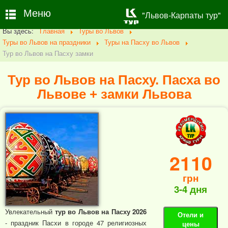
Меню
"Львов-Карпаты тур"
Вы здесь:
Главная
Туры во Львов
Туры во Львов на праздники
Туры на Пасху во Львов
Тур во Львов на Пасху замки
Тур во Львов на Пасху. Пасха во
Львове + замки Львова
2110
грн
3-4 дня
Увлекательный
тур во Львов на Пасху 2026
Отели и
- праздник Пасхи в городе 47 религиозных
цены