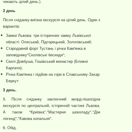
чекають цілий день:).
2 день
Після сніданку-виїзна екскурсія на цілий день. Один з
варіантів:
Замки Львова: три історичних замку Львівської
області: Олеський, Підгорецький, Золочівський;
Стародавній форт Тустань і річка Кам'янка в
заповіднику"Сколівські бескиди";
Скелі Довбуша, Гошівський монастир (Ближні
Карпати);
Річка Кам'янка і підйом на гори в Славському-Захар
Беркут:
3 день.
5. Після сніданку заключний акорд-пішохідна
екскурсія по центральній, історичній частині Львова.
А також "Криївка","Мастерня шоколаду","Дім
легенд","Кавова копальня".
6. Обід.