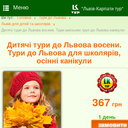
Меню
"Львів-Карпати тур"
Ви тут:
Головна
Тури до Львова
Львів для дітей та школярів
Дитячі тури до Львова восени. Тури шкільних груп до Львова канікули
Дитячі тури до Львова восени.
Тури до Львова для школярів,
осінні канікули
367
грн
1 день
замовити