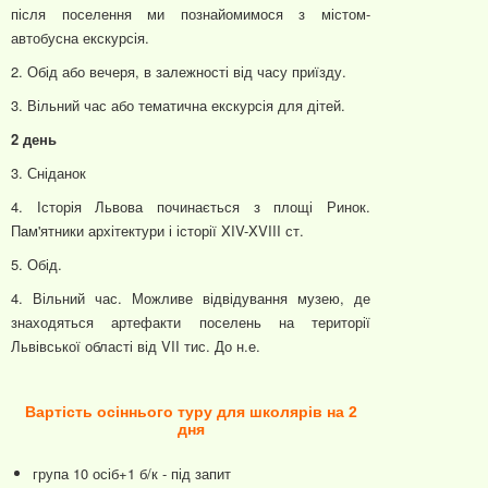
після поселення ми познайомимося з містом-
автобусна екскурсія.
2. Обід або вечеря, в залежності від часу приїзду.
3. Вільний час або тематична екскурсія для дітей.
2 день
3. Сніданок
4. Історія Львова починається з площі Ринок.
Пам'ятники архітектури і історії XIV-XVIII ст.
5. Обід.
4. Вільний час. Можливе відвідування музею, де
знаходяться артефакти поселень на території
Львівської області від VII тис. До н.е.
Вартість осіннього туру для школярів на 2
дня
група 10 осіб+1 б/к - під запит