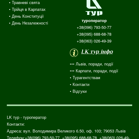
• Травневі свята
•
Трійця
в
Карпатах
• День Конституції
туроператор
• День Незалежності
+38(096) 793-50-77
+38(095) 688-68-78
+38(063) 026-49-39
LK тур інфо
••• Львів, поради, події
••• Карпати, поради, події
•
Турагентствам
• Контакти
•
Відгуки
LK тур - туроператор
Контакти:
Адреса: вул.
Володимира Великого б.50, оф. 103;
79053
Львів
Телефон:
+38(096) 793-50-77, +38(095) 688-68-78, +38(063) 026-49-