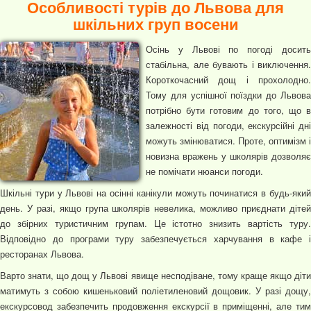
Особливості турів до Львова для
шкільних груп восени
Осінь у Львові по погоді досить
стабільна, але бувають і виключення.
Короткочасний дощ і прохолодно.
Тому для успішної поїздки до Львова
потрібно бути готовим до того, що в
залежності від погоди, екскурсійні дні
можуть змінюватися. Проте, оптимізм і
новизна вражень у школярів дозволяє
не помічати нюанси погоди.
Шкільні тури у Львові на осінні канікули можуть починатися в будь-який
день. У разі, якщо група школярів невелика, можливо приєднати дітей
до збірних туристичним групам. Це істотно знизить вартість туру.
Відповідно до програми туру забезпечується харчування в кафе і
ресторанах Львова.
Варто знати, що дощ у Львові явище несподіване, тому краще якщо діти
матимуть з собою кишеньковий поліетиленовий дощовик. У разі дощу,
екскурсовод забезпечить продовження екскурсії в приміщенні, але тим