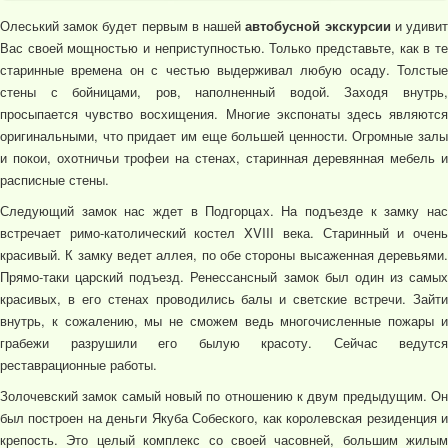
Олеський замок будет первым в нашей
автобусной экскурсии
и удиви
Вас своей мощностью и неприступностью. Только представьте, как в те
старинные времена он с честью выдерживал любую осаду. Толстые
стены с бойницами, ров, наполненный водой. Заходя внутрь,
просыпается чувство восхищения. Многие экспонаты здесь являются
оригинальными, что придает им еще большей ценности. Огромные залы
и покои, охотничьи трофеи на стенах, старинная деревянная мебель и
расписные стены.
Следующий замок нас ждет в Подгорцах. На подъезде к замку нас
встречает римо-католический костел XVIII века. Старинный и очень
красивый. К замку ведет аллея, по обе стороны высаженная деревьями.
Прямо-таки царский подъезд. Ренессансный замок был один из самых
красивых, в его стенах проводились балы и светские встречи. Зайти
внутрь, к сожалению, мы не сможем ведь многочисленные пожары и
грабежи разрушили его былую красоту. Сейчас ведутся
реставрационные работы.
Золочевский замок самый новый по отношению к двум предыдущим. Он
был построен на деньги Якуба Собеского, как королевская резиденция и
крепость. Это целый комплекс со своей часовней, большим жилым