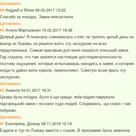
Цитировать
#4
Андрей и Юлия
09.03.2017 13:22
Спасибо за поездку. Замки впечатлили.
Цитировать
#3
Алена Мартыненко
15.02.2017 19:38
Добрый день! Я поначалу сомневалась стоит ли тратить целый день на
выезд из Львова, но решили взять эту экскурсию из всех
предложенных. Самым красивым для меня оказался олеський замок.
Гид сказала, что там хранятся настоящие достоприечательности,
поэтому ощущения, которые испытываешь находясь в замке, в котором
когда-то давно жили короли, переполняют. Советую всем брать эту
экскурсию.
Цитировать
#2
Анжела
04.01.2017 16:31
Цікава була поїздка. Було б ще краще, якби відреставрували
підгорецький замок і пускали туди людей. Сподіваюсь, що скоро і там
побуваю.
Цитировать
#1
Екатерина, Донецк
08.11.2016 12:19
Ездили в тур по Львову вместе с сыном. В программе была заявлена