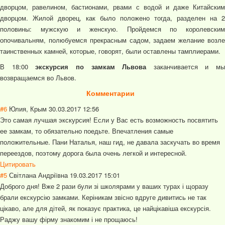
дворцом, равелином, бастионами, рвами с водой и даже Китайским
дворцом. Жилой дворец, как было положено тогда, разделен на 2
половины: мужскую и женскую. Пройдемся по королевским
опочивальням, полюбуемся прекрасным садом, задаем желание возле
таинственных камней, которые, говорят, были оставлены тамплиерами.
В 18:00
экскурсия по замкам Львова
заканчивается и мы
возвращаемся во Львов.
Комментарии
#6
Юлия, Крым
30.03.2017 12:56
Это самая лучшая экскурсия! Если у Вас есть возможность посвятить
ее замкам, то обязательно поедьте. Впечатления самые
положительные. Пани Наталья, наш гид, не давала заскучать во время
переездов, поэтому дорога была очень легкой и интересной.
Цитировать
#5
Світлана Андріївна
19.03.2017 15:01
Доброго дня! Вже 2 рази були зі школярами у ваших турах і щоразу
брали екскурсію замками. Керіникам звісно вдруге дивитись не так
цікаво, але для дітей, як показує практика, це найцікавіша екскурсія.
Раджу вашу фірму знакомим і не прощаюсь!