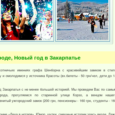
роде, Новый год в Закарпатье
хотничьих имениях графа Шенборна с красивейшим замком в стил
 и омолодимся у источника Красоты (вх.билеты - 50 грн/чел, дети до 1
д Закарпатья с не менее большой историей. Мы проведем Вас по самы
орода, прогуляемся по старинной улице Корзо, а венцом нашег
нитый ужгородский замок (200 грн, пенсионеры - 160 грн, студенты - 16
рчме «Деца в нотаря». Юмор, шутки, смешные истории здесь везде. Даж