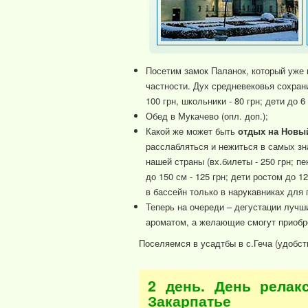
Посетим замок Паланок, который уже 
частности. Дух средневековья сохранил
100 грн, школьники - 80 грн; дети до 6 
Обед в Мукачево (опл. доп.);
Какой же может быть
отдых на Новы
расслабляться и нежиться в самых зн
нашей страны (вх.билеты - 250 грн; пе
до 150 см - 125 грн; дети ростом до 1
в бассейн только в нарукавниках для 
Теперь на очереди – дегустации лучш
ароматом, а желающие смогут приобрес
Поселяемся в усадтбы в с.Геча (удобст
2 день. День релак
Закарпатье