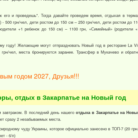
ак его и проведешь". Тогда давайте проведем время, отдыхая в терма
) - 500 грн/чел, дети ростом до 150 см – 250 грн/чел, дети ростом до 11
одители +1 ребенок до 150 см) – 1100 грн, «Симейный» (родители +
ому году! Желающие могут отпраздновать Новый год в ресторане La Vi
0 грн/чел, места бронируются заранее. Трансфер в Мукачево и обратн
вым годом 2027, Друзья!!!
оры, отдых в Закарпатье на Новый год
м завтраком. В последний день нашего
отдыха в Закарпатье на Новы
ет сразу 2 незабываемых места.
риродному чуду Украины, которое официально занесено в ТОП-7 (20 грн.
ет - б/п)