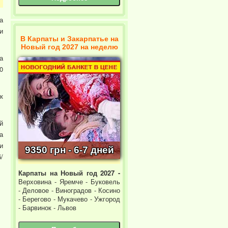
а
и
В Карпаты и Закарпатье на
Новый год 2027 на неделю
а
0
к
й
а
и
9350 грн - 6-7 дней
/
Карпаты на Новый год 2027 -
Верховина - Яремче - Буковель
- Деловое - Виноградов - Косино
- Берегово - Мукачево - Ужгород
- Барвинок - Львов