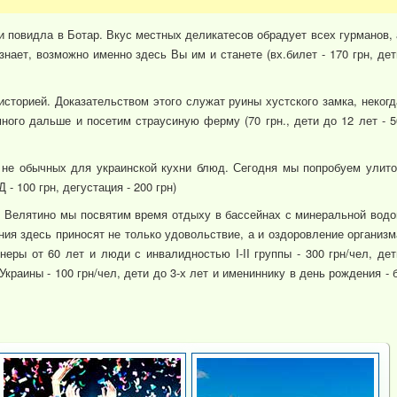
и повидла в Ботар. Вкус местных деликатесов обрадует всех гурманов, 
знает, возможно именно здесь Вы им и станете (вх.билет - 170 грн, дет
историей. Доказательством этого служат руины хустского замка, некогд
ого дальше и посетим страусиную ферму (70 грн., дети до 12 лет - 5
не обычных для украинской кухни блюд. Сегодня мы попробуем улито
Д - 100 грн, дегустация - 200 грн)
 Велятино мы посвятим время отдыху в бассейнах с минеральной водо
ния здесь приносят не только удовольствие, а и оздоровление организм
ионеры от 60 лет и люди с инвалидностью I-II группы - 300 грн/чел, дет
краины - 100 грн/чел, дети до 3-х лет и имениннику в день рождения - б