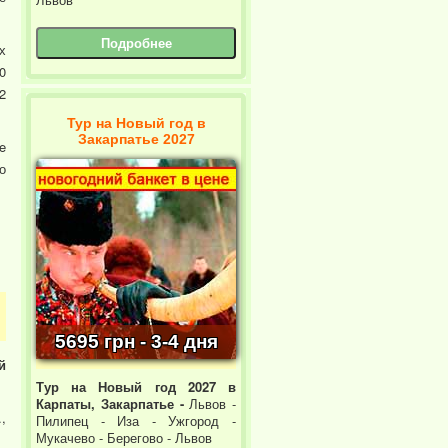
Подробнее
х
0
2
Тур на Новый год в
Закарпатье 2027
e
о
5695 грн - 3-4 дня
й
Тур на Новый год 2027 в
Карпаты, Закарпатье -
Львов -
,
Пилипец - Иза - Ужгород -
Мукачево - Берегово - Львов