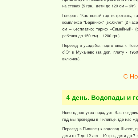
на стенах (5 грн., дети до 120 см – б/п)
Говорят: "Как новый год встретишь, т
комплекса "Барвинок" (вх.билет (2 часа
см – бесплатно; тариф «Симейный» (р
ребенка до 150 см) – 1200 грн)
Переезд в усадьбы, подготовка к Нов
d`Or в Мукачево (за доп. плату - 195
включен).
С Но
4 день. Водопады и г
Новогоднее утро порадует Вас поздни
год
мы проведем в Пилипце, где нас жд
Переезд в Пилипец к водопад Шипот, п
дети от 7 до 12 лет - 10 грн., дети до 7 л