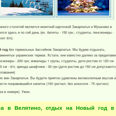
много столетий является визитной карточкой Закарпатья и Мукачево в
ся здесь и по сей день (вх. билеты - 150 грн.; студенты, пенсионеры -
лет б/п);
й год
без термальных бассейнов Закарпатья. Мы будем отдыхать,
аменитых украинских термах. Кстати, они известно далеко за пределами
нсионеры - 200 грн; инвалиды 1 групы, студенты, дети ростом от 120 см
20 см - б/п, аренда шкафчика - 30 грн (дети ростом до 150 см допускаютс
плавания)
их вин Закарпатья. Вы будете приятно удивлены великолепным вкусом и
ти понравившийся напиток (150 грн/чел; без алкоголя - 75 грн/чел)
ва в номере). Ужин.
са в Велятино, отдых на Новый год в