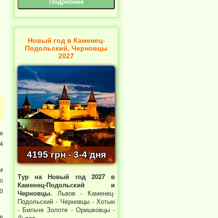
Подробнее
Новый год в Каменец-
Подольский, Черновцы
2027
е
4
4195 грн - 3-4 дня
м
Тур на Новый год 2027 в
о
Каменец-Подольский и
0
Черновцы.
Львов - Каменец-
Подольский - Черновцы - Хотын
- Бильче Золоте - Оришковцы -
е
Львов