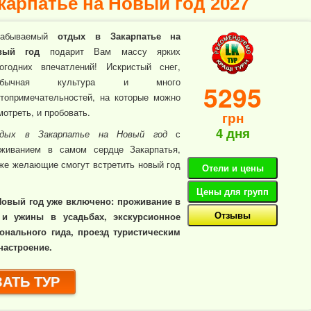
карпатье на Новый год 2027
забываемый
отдых в Закарпатье на
вый год
подарит Вам массу ярких
огодних впечатлений! Искристый снег,
обычная культура и много
5295
топримечательностей, на которые можно
мотреть, и пробовать.
грн
4 дня
дых в Закарпатье на Новый год
с
оживанием в самом сердце Закарпатья,
же желающие смогут встретить новый год
Отели и цены
Цены для групп
 Новый год уже включено: проживание в
Отзывы
 и ужины в усадьбах, экскурсионное
онального гида, проезд туристическим
настроение.
АТЬ ТУР