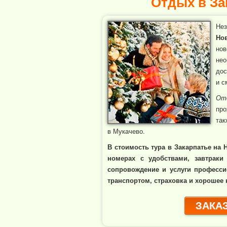
Отдых в За
Не
Но
нов
не
дос
и с
От
пр
так
в Мукачево.
В стоимость тура в Закарпатье на
номерах с удобствами, завтраки
сопровождение и услуги професси
транспортом, страховка и хорошее 
ЗАКАЗ