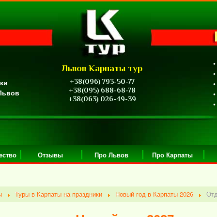
•
Львов Карпаты тур
•
+38(096) 793-50-77
ики
•
+38(095) 688-68-78
 Львов
•
+38(063) 026-49-39
•
ество
Отзывы
Про Львов
Про Карпаты
ы
Туры в Карпаты на праздники
Новый год в Карпаты 2026
Отд