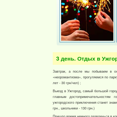
3 день. Отдых в Ужго
Завтрак, а после мы побываем в о
«неоромантизма», прогуляемся по парку
лет - 30 грн/чел) ;
Выезд в Ужгород, самый большой горо
главным достопримечательностям г
ужгородского приключения станет знаме
грн., школьники - 130 грн.)
Пришло время немного развлечься в ко