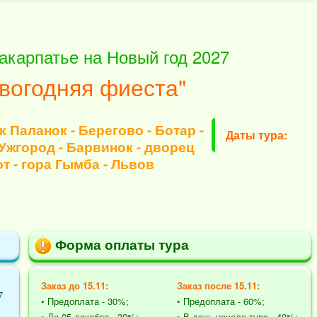
акарпатье на Новый год 2027
вогодняя фиеста"
к Паланок - Берегово - Ботар -
Даты тура:
- Ужгород - Барвинок - дворец
т - гора Гымба - Львов
Форма оплаты тура
Заказ до 15.11:
Заказ после 15.11:
7
• Предоплата - 30%;
• Предоплата - 60%;
• До 05 декабря - 30%;
• В день начала тура - 40%;