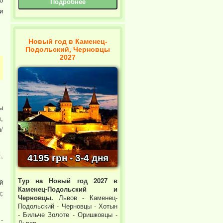
Подробнее
и
Новый год в Каменец-
Подольский, Черновцы
2027
ы
,
/
,
4195 грн - 3-4 дня
Тур на Новый год 2027 в
й
Каменец-Подольский и
;
Черновцы.
Львов - Каменец-
Подольский - Черновцы - Хотын
- Бильче Золоте - Оришковцы -
-
Львов