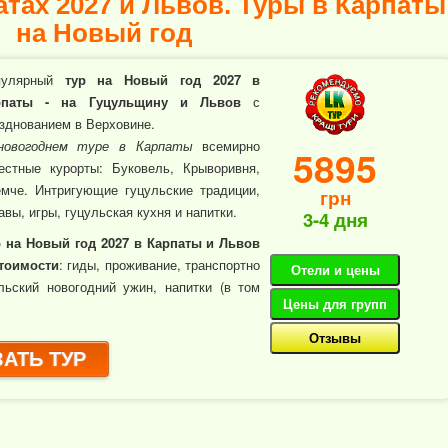
тах 2027 и Львов. Туры в Карпаты
на Новый год
пулярный
тур на Новый год 2027 в
рпаты - на Гуцульщину и Львов
с
зднованием в Верховине.
новогоднем туре в Карпаты
всемирно
5895
естные курорты: Буковель, Крыворивня,
мче. Интригующие гуцульские традиции,
грн
авы, игры, гуцульская кухня и напитки.
3-4 дня
 на Новый год 2027 в Карпаты и Львов
тоимости
: гиды, проживание, транспортно
Отели и цены
льский новогодний ужин, напитки (в том
Цены для групп
Отзывы
АТЬ ТУР