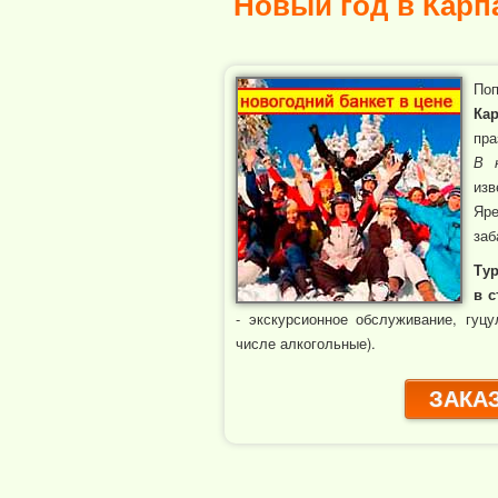
Новый год в Карпа
По
Ка
пра
В 
изв
Яре
заб
Тур
в с
- экскурсионное обслуживание, гуцу
числе алкогольные).
ЗАКАЗ