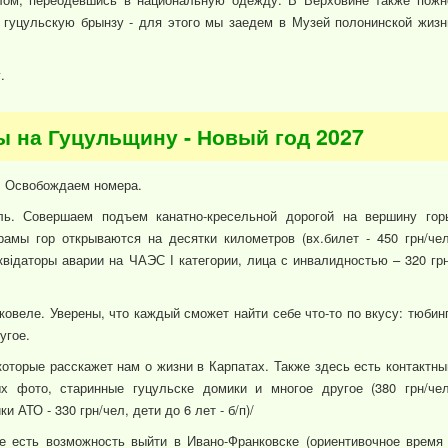
 гуцульскую брынзу - для этого мы заедем в Музей полонинской жизн
.
ты на Гуцульщину - Новый год 2027
й. Освобождаем номера.
ль. Совершаем подъем канатно-кресельной дорогой на вершину гор
амы гор открываются на десятки километров (вх.билет - 450 грн/чел
квідаторы аварии на ЧАЭС І категории, лица с инвалидностью – 320 грн
овеле. Уверены, что каждый сможет найти себе что-то по вкусу: тюбинг
угое.
оторые расскажет нам о жизни в Карпатах. Также здесь есть контактны
х фото, старинные гуцульске домики и многое другое (380 грн/чел
и АТО - 330 грн/чел, дети до 6 лет - б/п)/
е есть возможность выйти в Ивано-Франковске (ориентивочное время 