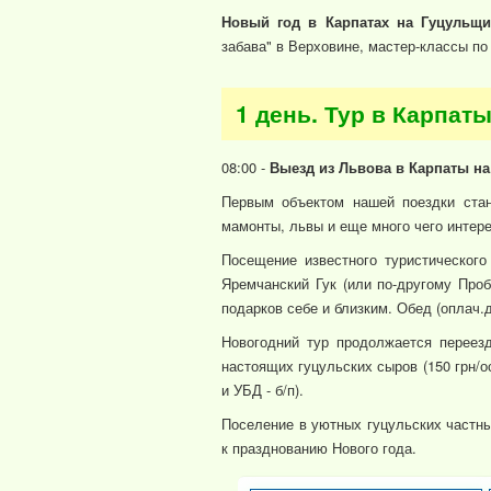
Новый год в Карпатах на Гуцульщи
забава" в Верховине, мастер-классы по
1 день. Тур в Карпат
08:00 -
Выезд из Львова в Карпаты на
Первым объектом нашей поездки стан
мамонты, львы и еще много чего интересн
Посещение известного туристического
Яремчанский Гук (или по-другому Проб
подарков себе и близким. Обед (оплач.д
Новогодний тур продолжается переезд
настоящих гуцульских сыров (150 грн/ос
и УБД - б/п).
Поселение в уютных гуцульских частны
к празднованию Нового года.