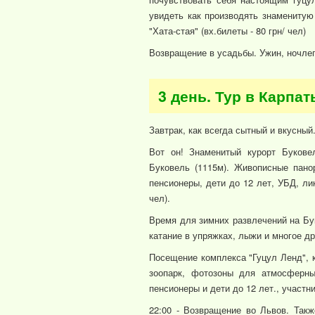
увидеть как производять знаменитую
"Хата-стая" (вх.билеты - 80 грн/ чел)
Возвращение в усадьбы. Ужин, ночлег
3 день. Тур в Карпа
Завтрак, как всегда сытный и вкусны
Вот он! Знаменитый курорт Букове
Буковель (1115м). Живописные панор
пенсионеры, дети до 12 лет, УБД, ли
чел).
Время для зимних развлечений на Бук
катание в упряжках, лыжи и многое др
Посещение комплекса "Гуцул Ленд", к
зоопарк, фотозоны для атмосферны
пенсионеры и дети до 12 лет., участник
22:00 - Возвращение во Львов. Такж