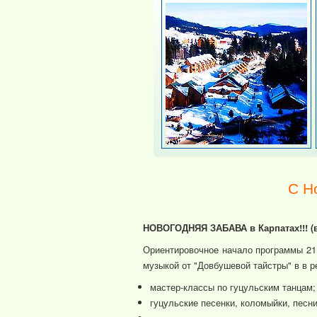
С Н
НОВОГОДНЯЯ ЗАБАВА в Карпатах!!! (в
Ориентировочное начало программы 21:
музыкой от "Довбушевой тайстры" в в р
мастер-классы по гуцульским танцам;
гуцульские песенки, коломыйки, песни