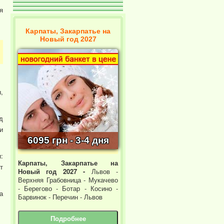
я
Карпаты, Закарпатье на
Новый год 2027
,
д
и
6095 грн - 3-4 дня
:
Карпаты, Закарпатье на
т
Новый год 2027 -
Львов -
Верхняя Грабовница - Мукачево
- Берегово - Ботар - Косино -
а
Барвинок - Перечин - Львов
Подробнее