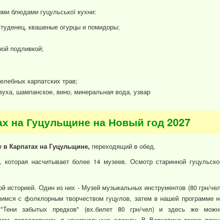
ми блюдами гуцульської кухни:
студенец, квашеные огурцы и помидоры;
ной подливкой;
елебных карпатских трав;
вуха, шампанское, вино, минеральная вода, узвар
тах на Гуцульщине на Новый год 2027
 в Карпатах на Гуцульщине,
переходящий в обед.
, которая насчитывает более 14 музеев. Осмотр старинной гуцульско
ой историей. Один из них - Музей музыкальных инструментов (80 грн/чел
мимся с фолклорным творчеством гуцулов, затем в нашей программе н
Тени забытых предков" (вх.билет 80 грн/чел) и здесь же можн
лом, переодевшись в национальную одежду. В Верховине также пожн