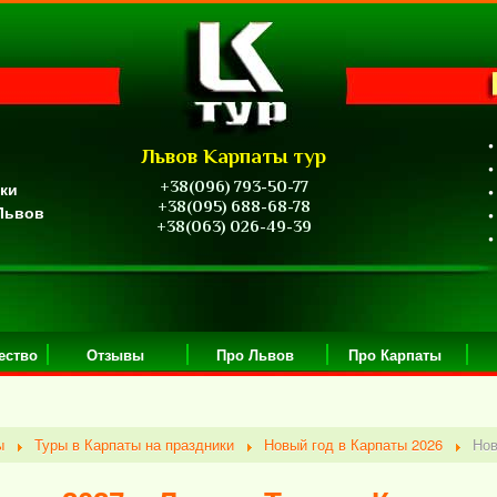
•
Львов Карпаты тур
•
+38(096) 793-50-77
ики
•
+38(095) 688-68-78
 Львов
•
+38(063) 026-49-39
•
ество
Отзывы
Про Львов
Про Карпаты
ы
Туры в Карпаты на праздники
Новый год в Карпаты 2026
Нов