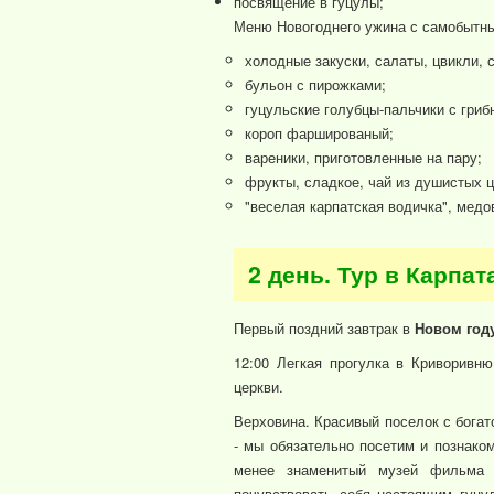
посвящение в гуцулы;
Меню Новогоднего ужина с самобытны
холодные закуски, салаты, цвикли, 
бульон с пирожками;
гуцульские голубцы-пальчики с гриб
короп фаршированый;
вареники, приготовленные на пару;
фрукты, сладкое, чай из душистых ц
"веселая карпатская водичка", медо
2 день. Тур в Карпа
Первый поздний завтрак в
Новом году
12:00 Легкая прогулка в Криворивню
церкви.
Верховина. Красивый поселок с богат
- мы обязательно посетим и познако
менее знаменитый музей фильма "
почувствовать себя настоящим гуцу