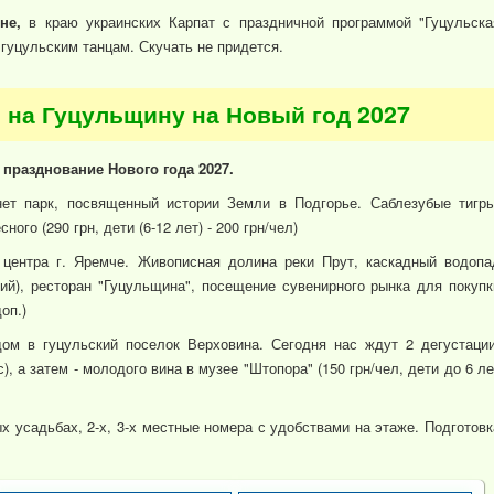
не,
в краю украинских Карпат с праздничной программой "Гуцульска
 гуцульским танцам. Скучать не придется.
ы на Гуцульщину на Новый год 2027
 празднование Нового года 2027.
ет парк, посвященный истории Земли в Подгорье. Саблезубые тигры
ого (290 грн, дети (6-12 лет) - 200 грн/чел)
 центра г. Яремче. Живописная долина реки Прут, каскадный водопа
ий), ресторан "Гуцульщина", посещение сувенирного рынка для покупк
оп.)
ом в гуцульский поселок Верховина. Сегодня нас ждут 2 дегустации
), а затем - молодого вина в музее "Штопора" (150 грн/чел, дети до 6 ле
х усадьбах, 2-х, 3-х местные номера с удобствами на этаже. Подготовк