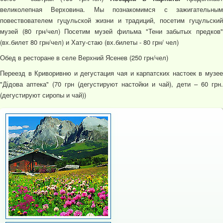
великолепная Верховина. Мы познакомимся с зажигательным
повествователем гуцульской жизни и традиций, посетим гуцульский
музей (80 грн/чел) Посетим музей фильма "Тени забытых предков"
(вх.билет 80 грн/чел) и Хату-стаю (вх.билеты - 80 грн/ чел)
Обед в ресторане в селе Верхний Ясенев (250 грн/чел)
Переезд в Криворивню и дегустация чая и карпатских настоек в музее
"Дідова аптека" (70 грн (дегустируют настойки и чай), дети – 60 грн.
(дегустируют сиропы и чай))