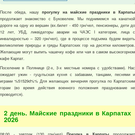
После обеда, нашу
прогулку на майские праздники в Карпаты
продолжает знакомство с Буковелем. Мы поднимемся на канатной
дороге на одну из вершин (вх.билет - 450 грн/чел, пенсионеры, дети до
12 лет, УБД, ликвідаторы аварии на ЧАЭС І категории, лица с
инвалидностью – 320 грн/чел), где в процессе подъема будем видеть
великолепие природы и гряды Карпатских гор на десятки километров.
Желающие могут выпить чашечку кофе или чая в самом высокогорном
кафе Карпат.
Поселение в Полянице (2-х, 3-х местные номера с удобствами). Нас
ожидает ужин - гуцульская кухня с забавами, танцами, песнями и
играми %51529d%% Для желающих вечерняя прогулка по Карпатским
горам (во время действия военного положения празднование не
проводится).
2 день. Майские праздники в Карпатах
2026
08:00 - завтрак (130 грн/чел)
Поездка в Карпаты
продолжает