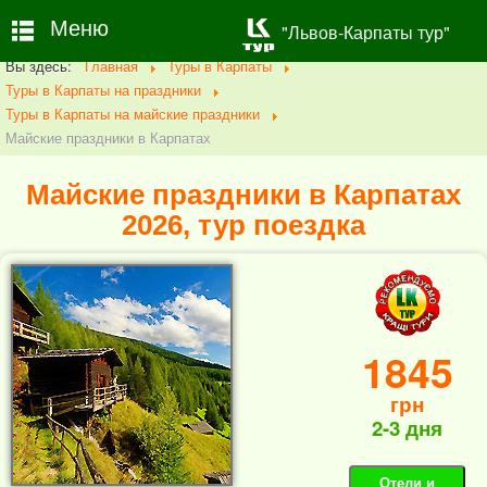
Меню
"Львов-Карпаты тур"
Вы здесь:
Главная
Туры в Карпаты
Туры в Карпаты на праздники
Туры в Карпаты на майские праздники
Майские праздники в Карпатах
Майские праздники в Карпатах
2026, тур поездка
1845
грн
2-3 дня
Отели и