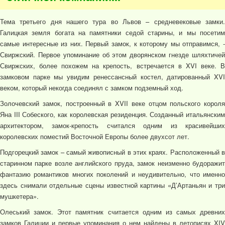
Тема третьего дня нашего тура во Львов – средневековые замки.
Галицкая земля богата на памятники седой старины, и мы посетим
самые интересные из них. Первый замок, к которому мы отправимся, -
Свиржский. Первое упоминание об этом дворянском гнезде шляхтичей
Свиржских, более похожем на крепость, встречается в XVI веке. В
замковом парке мы увидим ренессансный костел, датированный XVI
веком, который некогда соединял с замком подземный ход.
Золочевский замок, построенный в XVII веке отцом польского короля
Яна III Собеского, как королевская резиденция. Созданный итальянским
архитектором, замок-крепость считался одним из красивейших
королевских поместий Восточной Европы более двухсот лет.
Подгорецкий замок – самый живописный в этих краях. Расположенный в
старинном парке возле английского пруда, замок неизменно будоражит
фантазию романтиков многих поколений и неудивительно, что именно
здесь снимали отдельные сцены известной картины «Д’Артаньян и три
мушкетера».
Олеський замок. Этот памятник считается одним из самых древних
замков Галиции и первые упоминания о нем найдены в летописях XIV