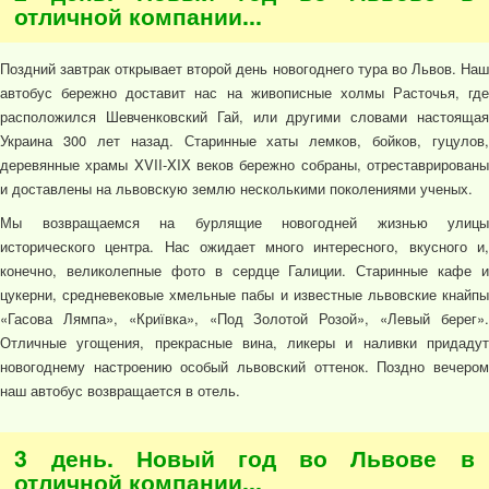
отличной компании...
Поздний завтрак открывает второй день новогоднего тура во Львов. Наш
автобус бережно доставит нас на живописные холмы Расточья, где
расположился Шевченковский Гай, или другими словами настоящая
Украина 300 лет назад. Старинные хаты лемков, бойков, гуцулов,
деревянные храмы XVII-XIX веков бережно собраны, отреставрированы
и доставлены на львовскую землю несколькими поколениями ученых.
Мы возвращаемся на бурлящие новогодней жизнью улицы
исторического центра. Нас ожидает много интересного, вкусного и,
конечно, великолепные фото в сердце Галиции. Старинные кафе и
цукерни, средневековые хмельные пабы и известные львовские кнайпы
«Гасова Лямпа», «Криївка», «Под Золотой Розой», «Левый берег».
Отличные угощения, прекрасные вина, ликеры и наливки придадут
новогоднему настроению особый львовский оттенок. Поздно вечером
наш автобус возвращается в отель.
3 день. Новый год во Львове в
отличной компании...