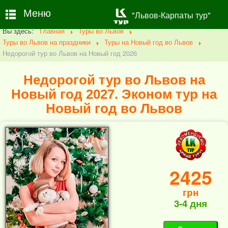
Меню
"Львов-Карпаты тур"
Вы здесь:
Главная
Туры во Львов
Туры во Львов на праздники
Туры на Новый год во Львов
Недорогой тур во Львов на Новый год 2026
Недорогой тур во Львов на
Новый год 2027. Эконом тур на
Новый год во Львов
2425
грн
3-4 дня