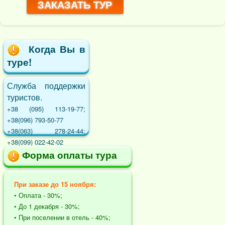
ЗАКАЗАТЬ ТУР
Когда Вы в
туре!
Служба поддержки
туристов.
+38 (095) 113-19-77;
+38(096) 793-50-77
+38(063) 278-24-44;
+38(099) 022-42-02
+38 (096) 273-14-22; +38
Форма оплаты тура
(063) 026-49-39
При заказе до 15 ноября:
• Оплата - 30%;
• До 1 декабря - 30%;
• При поселении в отель - 40%;