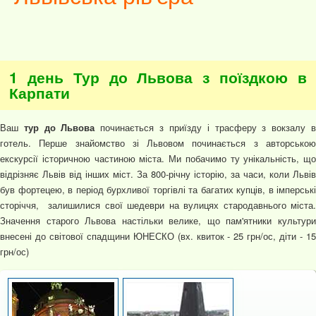
1 день Тур до Львова з поїздкою в
Карпати
Ваш
тур до Львова
починається з приїзду і трасферу з вокзалу 
готель. Перше знайомство зі Львовом починається з авторською
екскурсії історичною частиною міста. Ми побачимо ту унікальність, що
відрізняє Львів від інших міст. За 800-річну історію, за часи, коли Львів
був фортецею, в період бурхливої торгівлі та багатих купців, в імперські
сторіччя, залишилися свої шедеври на вулицях стародавнього міста.
Значення старого Львова настільки велике, що пам'ятники культури
внесені до світової спадщини ЮНЕСКО (вх. квиток - 25 грн/ос, діти - 15
грн/ос)