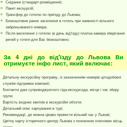
Сніданки (стандарт-розміщення);
Пакет екскурсій;
Трансфер до готелю по приїзду до Львова;
Безкоштовне раннє заселення в готель при наявності вільного
заброньованого номера;
Після виселення з готелю (в день від'їзду) платна камера зберігання
речей у готелі-для Вас безкоштовно;
За 4 дні до від'їзду до Львова Ви
отримуєте інфо лист, який включає:
Детальну екскурсійну програму, із зазначенням номерів цілодобової
служби підтримки компанії;
Контактні дані супроводжуючого гіда-екскурсода, місце і час збору
групи;
Вартість вхідних квитків в екскурсійні об'єкти;
Детальний опис харчування в турі;
Рекомендації, де можна цікаво провести вільний час у Львові;
Цвітну карту історичного центру Львова з позначкою ключових місць
міста;