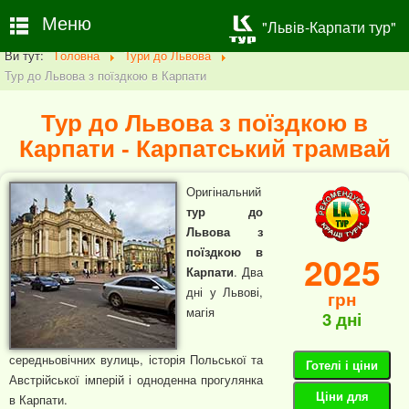
Меню
"Львів-Карпати тур"
Ви тут:
Головна
Тури до Львова
Тур до Львова з поїздкою в Карпати
Тур до Львова з поїздкою в
Карпати - Карпатський трамвай
Оригінальний
тур до
Львова з
поїздкою в
2025
Карпати
. Два
дні у Львові,
грн
магія
3 дні
середньовічних вулиць, історія Польської та
Готелі і ціни
Австрійської імперій і одноденна прогулянка
Ціни для
в Карпати.