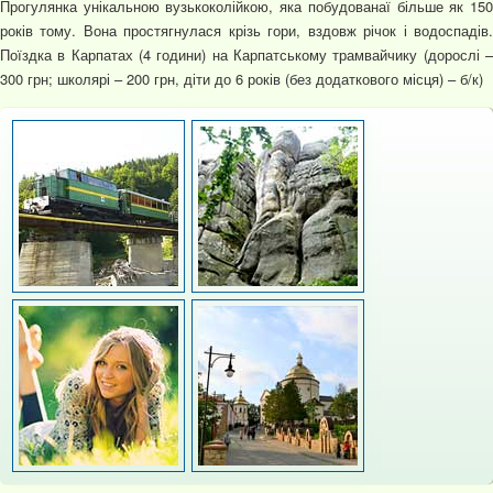
Прогулянка унікальною вузькоколійкою, яка побудованаї більше як 150
років тому. Вона простягнулася крізь гори, вздовж річок і водоспадів.
Поїздка в Карпатах (4 години) на Карпатському трамвайчику (дорослі –
300 грн; школярі – 200 грн, діти до 6 років (без додаткового місця) – б/к)