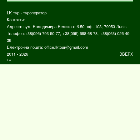
LK тур - туроператор
Контакти:
Адреса: вул.
Володимира Великого б.50, оф. 103;
79053
Львів
Телефон:
+38(096) 793-50-77, +38(095) 688-68-78, +38(063) 026-49-
39
Електронна пошта:
office.lktour@gmail.com
2011 - 2026
ВВЕРХ
***