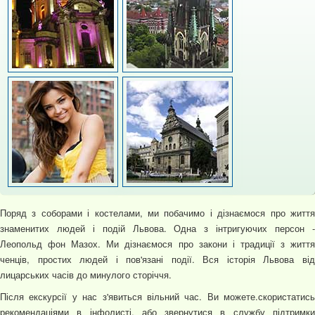
Поряд з соборами і костелами, ми побачимо і дізнаємося про життя
знаменитих людей і подій Львова. Одна з інтригуючих персон -
Леопольд фон Мазох. Ми дізнаємося про закони і традиції з життя
ченців, простих людей і пов'язані події. Вся історія Львова від
лицарських часів до минулого сторіччя.
Після екскурсії у нас з'явиться вільний час. Ви можете.скористатись
рекомендаціями в інфолисті, або звернутися в службу підтримки