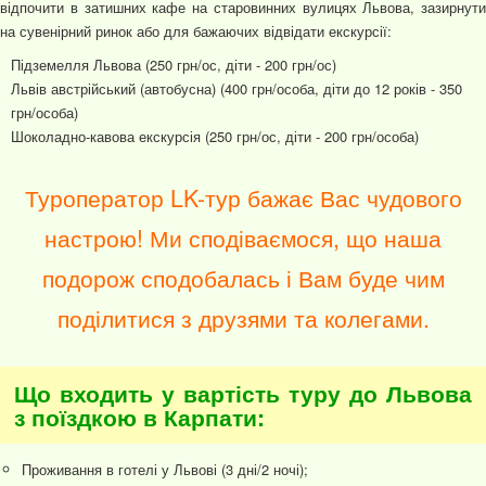
відпочити в затишних кафе на старовинних вулицях Львова, зазирнути
на сувенірний ринок або для бажаючих відвідати екскурсії:
Підземелля Львова (250 грн/ос, діти - 200 грн/ос)
Львів австрійський (автобусна) (400 грн/особа, діти до 12 років - 350
грн/особа)
Шоколадно-кавова екскурсія (250 грн/ос, діти - 200 грн/особа)
Туроператор LK-тур бажає Вас чудового
настрою! Ми сподіваємося, що наша
подорож сподобалась і Вам буде чим
поділитися з друзями та колегами.
Що входить у вартість туру до Львова
з поїздкою в Карпати:
Проживання в готелі у Львові (3 дні/2 ночі);