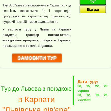
груп
Тур до Львова з відпочинком в Карпатах
- це
Відгуки
пишність карпатських гір і водоспадів,
прогулянка на карпатському трамвайчику,
чудовий настрій і море задоволення.
У вартості туру у Львів та Карпати
входить: трасфер вокзал-готель,
екскурсійна програма, поїздка в Карпати,
проживання в готелі, сніданки.
ЗАМОВИТИ ТУР
Дати туру:
08, 15, 22, 29
Тур до Львова з поїздкою
серпня
05, 12, 19, 26
в Карпати
вересня
"Львівська рів'єра"