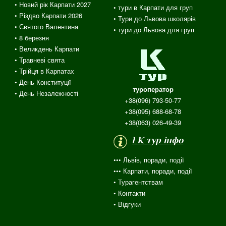
• Новий рік Карпати 2027
• тури в Карпати для груп
• Різдво Карпати 2026
• Тури до Львова школярів
• Святого Валентина
• тури до Львова для груп
•
8 березня
• Великдень Карпати
• Травневі свята
•
Трійця
в
Карпатах
• День Конституції
туроператор
• День Незалежності
+38(096) 793-50-77
+38(095) 688-68-78
+38(063) 026-49-39
LK тур інфо
••• Львів, поради, події
••• Карпати, поради, події
•
Турагентствам
• Контакти
•
Відгуки