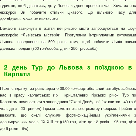
туристів, щоб дізнатись, де у Львові чудово провести час. Хоча за час
екскурсії Ви побачите стільки цікавого, що вільного часу для
досліджень може не вистачити.
Бажаючі зазирнути в життя вечірнього міста запрошуються на шоу-
екскурсію "Львівська містерія". Прогулянка інтригуючими куточками
Львова, повернення на 500 років тому, щоб побачити Львів очима
далеких предків (300 грн/особа, діти - 250 грн/особа)
2 день Тур до Львова з поїздкою в
Карпати
Після сніданку, за розкладом о 08:00 комфортабельний автобус забирає
нас в красу карпатських гір і кришталевих гірських річок. Тур по
Карпатам починається з заповідника "Скелі Довбуша" (вх.квиток - 40 грн/
чол, діти - 20 грн/чол) Гірські велетні різного розміру і форми. Прийнято
вважати, що скелі служили фортифікаційними укріпленнями з
давньоруських часів (ІХ-ХІІІ ст.)(150 грн, діти до 12 років – 95 грн, діти
до 6 років - б/к)