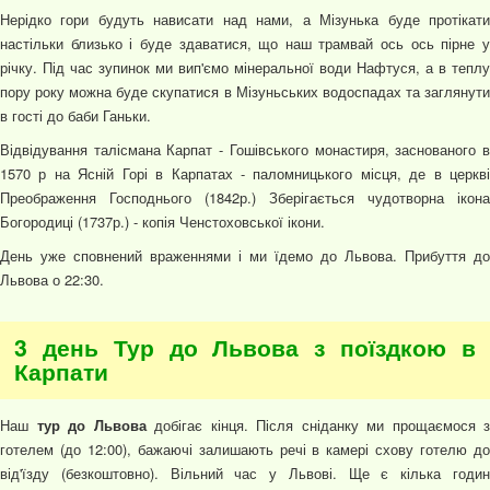
Нерідко гори будуть нависати над нами, а Мізунька буде протікати
настільки близько і буде здаватися, що наш трамвай ось ось пірне у
річку. Під час зупинок ми вип'ємо мінеральної води Нафтуся, а в теплу
пору року можна буде скупатися в Мізуньських водоспадах та заглянути
в гості до баби Ганьки.
Відвідування талісмана Карпат - Гошівського монастиря, заснованого в
1570 р на Ясній Горі в Карпатах - паломницького місця, де в церкві
Преображення Господнього (1842р.) Зберігається чудотворна ікона
Богородиці (1737р.) - копія Ченстоховської ікони.
День уже сповнений враженнями і ми їдемо до Львова. Прибуття до
Львова о 22:30.
3 день Тур до Львова з поїздкою в
Карпати
Наш
тур до Львова
добігає кінця. Після сніданку ми прощаємося з
готелем (до 12:00), бажаючі залишають речі в камері схову готелю до
від'їзду (безкоштовно). Вільний час у Львові. Ще є кілька годин