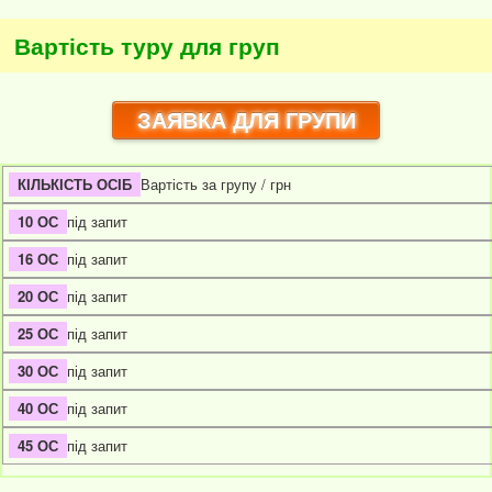
Вартість туру для груп
ЗАЯВКА ДЛЯ ГРУПИ
Вартість за групу / грн
під запит
під запит
під запит
під запит
під запит
під запит
під запит