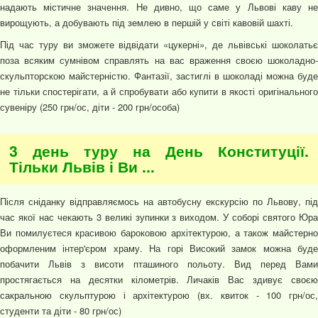
надають містичне значення. Не дивно, що саме у Львові каву не
вирощують, а добувають під землею в першій у світі кавовій шахті.
Під час туру ви зможете відвідати «цукерні», де львівські шоколатьє
поза всяким сумнівом справлять на вас враження своєю шоколадно-
скульпторскою майстерністю. Фантазії, застиглі в шоколаді можна буде
не тільки спостерігати, а й спробувати або купити в якості оригінального
сувеніру (250 грн/ос, діти - 200 грн/особа)
3 день туру на День Конституції.
Тільки Львів і Ви ...
Після сніданку відправляємось на автобусну екскурсію по Львову, під
час якої нас чекають 3 великі зупинки з виходом. У соборі святого Юра
Ви помилуєтеся красивою бароковою архітектурою, а також майстерно
оформленим інтер'єром храму. На горі Високий замок можна буде
побачити Львів з висоти пташиного польоту. Вид перед Вами
простягається на десятки кілометрів. Личаків Вас здивує своєю
сакральною скульптурою і архітектурою (вх. квиток - 100 грн/ос,
студенти та діти - 80 грн/ос)