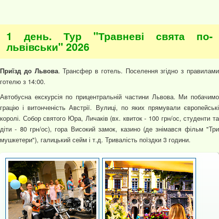
1 день. Тур "Травневі свята по-
львівськи" 2026
Приїзд до Львова
. Трансфер в готель. Поселення згідно з правилам
готелю з 14:00.
Автобусна екскурсія по прицентральній частини Львова. Ми побачимо
грацію і витонченість Австрії. Вулиці, по яких прямували європейські
королі. Собор святого Юра, Личаків (вх. квиток - 100 грн/ос, студенти та
діти - 80 грн/ос), гора Високий замок, казино (де знімався фільм "Три
мушкетери"), галицький сейм і т.д. Тривалість поїздки 3 години.