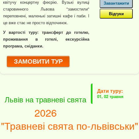
квітучу концертну феєрію. Вузькі вулиці
Завантажити
старовинного Львова "замостили"
Відгуки
переповнені, маленькі затишні кафе і паби. І
це вже стає не просто відпочинок.
У вартості туру: трансферт до готелю,
проживання в готелі, екскурсійна
програма, сніданки.
ЗАМОВИТИ ТУР
Дати туру:
01, 02 травня
Львів на травневі свята
2026
"Травневі свята по-львівськи"