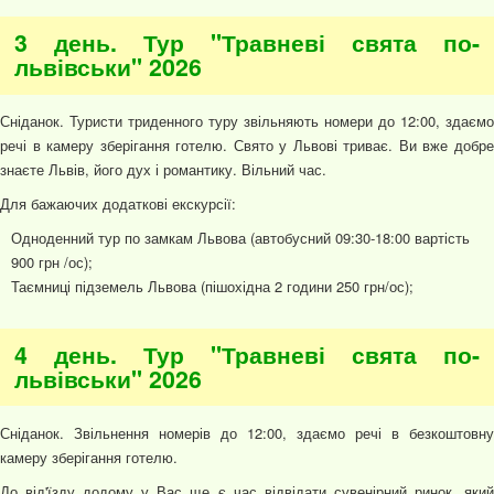
3 день. Тур "Травневі свята по-
львівськи" 2026
Сніданок. Туристи триденного туру звільняють номери до 12:00, здаємо
речі в камеру зберігання готелю. Свято у Львові триває. Ви вже добре
знаєте Львів, його дух і романтику. Вільний час.
Для бажаючих додаткові екскурсії:
Одноденний тур по замкам Львова (автобусний 09:30-18:00 вартість
900 грн /ос);
Таємниці підземель Львова (пішохідна 2 години 250 грн/ос);
4 день. Тур "Травневі свята по-
львівськи" 2026
Сніданок. Звільнення номерів до 12:00, здаємо речі в безкоштовну
камеру зберігання готелю.
До від'їзду додому у Вас ще є час відвідати сувенірний ринок, який