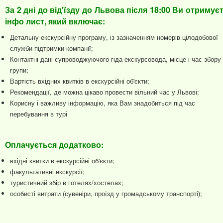
За 2 дні до від'їзду до Львова після 18:00 Ви отримує
інфо лист, який включає:
Детальну екскурсійну програму, із зазначенням номерів цілодобової
служби підтримки компанії;
Контактні дані супроводжуючого гіда-екскурсовода, місце і час збору
групи;
Вартість вхідних квитків в екскурсійні об'єкти;
Рекомендації, де можна цікаво провести вільний час у Львові;
Корисну і важливу інформацію, яка Вам знадобиться під час
перебування в турі
Оплачується додатково:
вхідні квитки в екскурсійні об'єкти;
факультативні екскурсії;
туристичний збір в готелях/хостелах;
особисті витрати (сувеніри, проїзд у громадському транспорті);