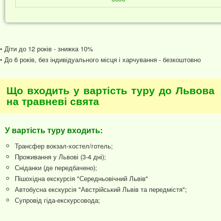
• Діти до 12 років - знижка 10%
• До 6 років, без індивідуального місця і харчування - безкоштовно
Що входить у вартість туру до Львова
на травневі свята
У вартість туру входить:
Трансфер вокзал-хостел/готель;
Проживання у Львові (3-4 дні);
Сніданки (де передбачено);
Пішохідна екскурсія "Середньовічний Львів"
Автобусна екскурсія "Австрійський Львів та передмістя";
Супровід гіда-екскурсовода;