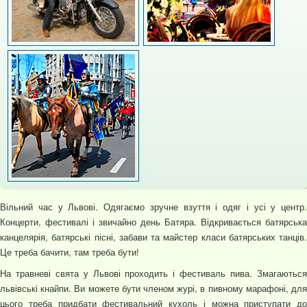
Вільний час у Львові. Одягаємо зручне взуття і одяг і усі у центр.
Концерти, фестивалі і звичайно день Батяра. Відкривається батярська
канцелярія, батярські пісні, забави та майстер класи батярських танців.
Це треба бачити, там треба бути!
На травневі свята у Львові проходить і фестиваль пива. Змагаються
львівські кнайпи. Ви можете бути членом журі, в пивному марафоні, для
цього треба придбати фестивальний кухоль і можна приступати до