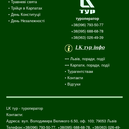
• Травневі свята
•
Трійця
в
Карпатах
• День Конституції
туроператор
• День Незалежності
+38(096) 793-50-77
+38(095) 688-68-78
+38(063) 026-49-39
LK тур інфо
••• Львів, поради, події
••• Карпати, поради, події
•
Турагентствам
• Контакти
•
Відгуки
LK тур - туроператор
Контакти:
Адреса: вул.
Володимира Великого б.50, оф. 103;
79053
Львів
Телефон:
+38(096) 793-50-77, +38(095) 688-68-78, +38(063) 026-49-