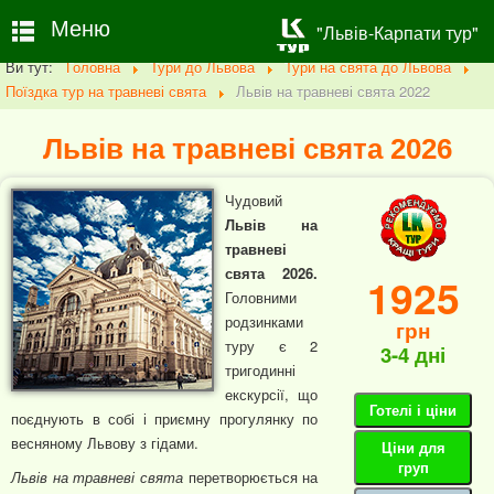
Меню
"Львів-Карпати тур"
Ви тут:
Головна
Тури до Львова
Тури на свята до Львова
Поїздка тур на травневі свята
Львів на травневі свята 2022
Львів на травневі свята 2026
Чудовий
Львів на
травневі
свята 2026.
1925
Головними
родзинками
грн
туру є 2
3-4 дні
тригодинні
екскурсії, що
Готелі і ціни
поєднують в собі і приємну прогулянку по
весняному Львову з гідами.
Ціни для
груп
Львів на травневі свята
перетворюється на