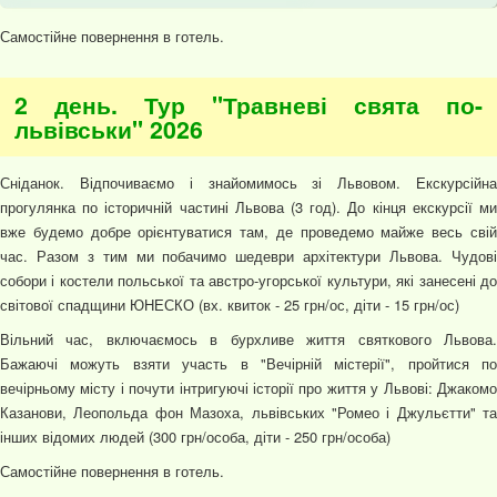
Самостійне повернення в готель.
2 день. Тур "Травневі свята по-
львівськи" 2026
Сніданок. Відпочиваємо і знайомимось зі Львовом. Екскурсійна
прогулянка по історичній частині Львова (3 год). До кінця екскурсії ми
вже будемо добре орієнтуватися там, де проведемо майже весь свій
час. Разом з тим ми побачимо шедеври архітектури Львова. Чудові
собори і костели польської та австро-угорської культури, які занесені до
світової спадщини ЮНЕСКО (вх. квиток - 25 грн/ос, діти - 15 грн/ос)
Вільний час, включаємось в бурхливе життя святкового Львова.
Бажаючі можуть взяти участь в "Вечірній містерії", пройтися по
вечірньому місту і почути інтригуючі історії про життя у Львові: Джакомо
Казанови, Леопольда фон Мазоха, львівських "Ромео і Джульєтти" та
інших відомих людей (300 грн/особа, діти - 250 грн/особа)
Самостійне повернення в готель.