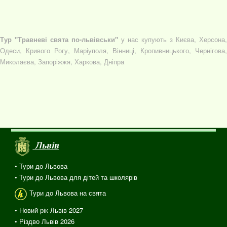
Тур "Травневі свята по-львівськи"
у нас купують з Києва, Херсона,
Одеси, Кривого Рогу, Маріуполя, Вінниці, Кропивницького, Чернігова,
Миколаєва, Запоріжжя, Харкова, Дніпра
Львів
• Тури до Львова
• Тури до Львова для дітей та школярів
Тури до Львова на свята
• Новий рік Львів 2027
• Різдво Львів 2026