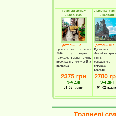
Травневі свята у
Львів на травн
Львові 2026
+ Карпати
детальніше ...
детальніше .
Травневі свята в Львові
Відпочинок
2026, у вартості:
Львові на травн
трансфер вокзал готель,
свята
проживання, екскурсійна
одноденною
програма.
поїздкою
Карпати.
2375 грн
2700 г
3-4 дні
3-4 дні
01, 02 травня
01, 02 травн
Травневі свя