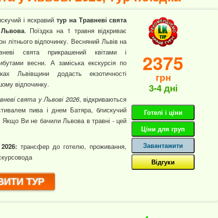
скучий і яскравий
тур на Травневі свята
 Львова
. Поїздка на 1 травня відкриває
он літнього відпочинку. Весняний Львів на
авневі свята прикрашений квітами і
2375
ибутами весни. А заміська екскурсія по
мках Львівщини додасть екзотичності
грн
ому відпочинку.
3-4 дні
вневі свята у Львові 2026
, відкриваються
тивалем пива і днем Батяра, блискучий
Готелі і ціни
. Якщо Ви не бачили Львова в травні - цей
Ціни для груп
Завантажити
 2026:
трансфер до готелю, проживання,
кскурсовода
Відгуки
ИТИ ТУР