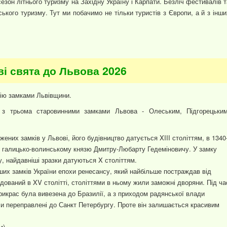
езон літнього туризму на Західну Україну і Карпати. Безліч фестивалів т
ького туризму. Тут ми побачимо не тільки туристів з Європи, а й з інши
ві свята до Львова 2026
рсію замками Львівщини.
 з трьома старовинними замками Львова - Олеським, Підгорецьким
жених замків у Львові, його будівництво датується XIII століттям, в 1340
 галицько-волинському князю Дмитру-Любарту Гедеміновичу. У замку
у, найдавніші зразки датуються X століттям.
іших замків України епохи ренесансу, який найбільше постраждав від
дований в XV столітті, століттями в ньому жили заможні дворяни. Під ча
прикрас була вивезена до Бразилії, а з приходом радянської влади
и переправлені до Санкт Петербургу. Проте він залишається красивим
м)