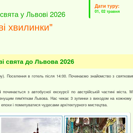
Дати туру:
01, 02 травня
 свята у Львові 2026
ві хвилинки"
ві свята до Львова 2026
ру). Поселення в готель після 14:00. Починаємо знайомство з святкови
і
починається з автобусної екскурсії по австрійській частині міста. М
ачущим пям'яткам Львова. Нас чекає 3 зупинки з виходом на кожному 
ї епохи і помилуватися чудесами архітектурного мистецтва.