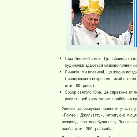
Гора Високий замок. Це найвища точка 
будиночки здаються казково-прянични
Личаків. Ми впевнені, що жодна поїзд
Личаківського некрополя, який в теплі 
діти - 80 грн/ос)
Собор святого Юра. Це справжнє втілен
роблять цей храм одним з найбільш кра
Увечері запрошуємо прийняти участь у 
«Ромео і Джульєтту», інтригуючі місця
розповіді про перебування у Львові 
особа, діти - 250 грн/особа)