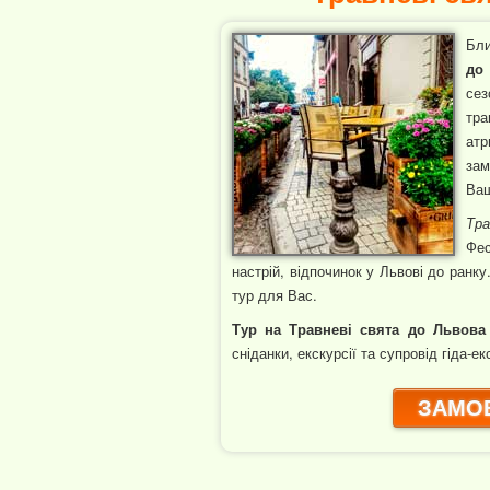
Бли
до
сез
тр
атр
за
Ваш
Тра
Фес
настрій, відпочинок у Львові до ранку
тур для Вас.
Тур на Травневі свята до Львова
сніданки, екскурсії та супровід гіда-е
ЗАМОВ