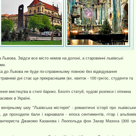
Львова. Звідси все місто немов на долоні, а старовинні львівські
ми.
ка до Львова не буде по-справжньому повною без відвідування
травневі дні стає ще прекраснішим (вх. квиток - 100 грн/ос, студенти та
ня мистецтва в стилі бароко. Безліч статуй, чудові розписи і ліпнина
сивих в Україні.
вечірньому шоу "Львівська містерія" - романтичні історії про львівськи
, де проходили бали і карнавали - епоха сентиментів, гітар і альбомів
авантюриста Джакомо Казанова і Леопольда фон Захер Мазоха (300 грн