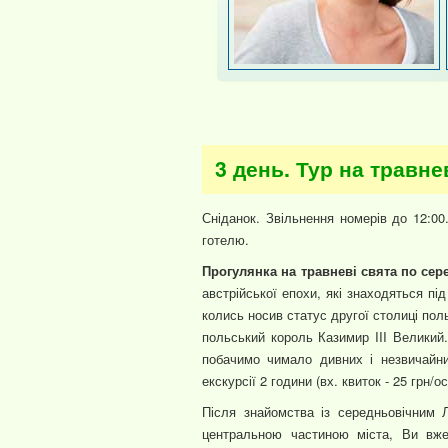
3 день. Тур на травне
Сніданок. Звільнення номерів до 12:00
готелю.
Прогулянка на травневі свята по се
австрійської епохи, які знаходяться п
колись носив статус другої столиці пол
польський король Казимир III Великий.
побачимо чимало дивних і незвичайних
екскурсії 2 години (вх. квиток - 25 грн/ос,
Після знайомства із середньовічним 
центральною частиною міста, Ви вже