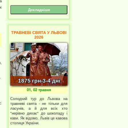
а
х
Докладніше
ТРАВНЕВІ СВЯТА У ЛЬВОВІ
2026
,
-
1875 грн-3-4 дні
01, 02 травня
Солодкий тур до Львова на
с
травневі свята - не тільки для
ласунів, а й для всіх хто
"нерівно дихає" до шоколаду і
кави. Як відомо, Львів це кавова
столиця України.