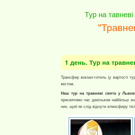
Тур на тавневі
"Травне
1 день. Тур на травне
Трансфер вокзал-готель (у вартості ту
містом.
Наш тур на травневі свята у Львов
присвятимо час декільком найбільш зн
них, щоб як слід відчути атмосферу тіє