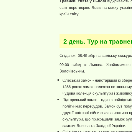
Травневі свята у Львові
відкривають с
свят перетворює Львів на мекку українс
країн світу.
2 день. Тур на травне
Сніданок. 08:45 збір на заміську екску
09:00 виїзд зі Львова. Знайомимося
Золочівським.
Олеський замок - найстаріший із збере
1366 роках замок належав останньому
чудова колекція скульптури і живопис
Підгорецький замок - один з найвідом
політичних перебудов. Замок був побу
другої світової війни значна частина 
скульптури, що прикрашали замок бул
замком Львова та Західної України.
Обід (оплачується. додат. за бажання