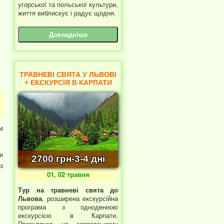
угорської та польської культури,
життя виблискує і радує щодня.
Докладніше
ТРАВНЕВІ СВЯТА У ЛЬВОВІ
+ ЕКСКУРСІЯ В КАРПАТИ
м
и
2700 грн-3-4 дні
з
01, 02 травня
Тур на травневі свята до
Львова
, розширена екскурсійна
програма з одноденною
екскурсією в Карпати.
Прогулянка на карпатському