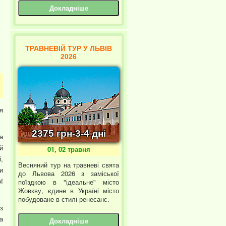
Докладніше
ТРАВНЕВІЙ ТУР У ЛЬВІВ
2026
я
2375 грн-3-4 дні
а
й
01, 02 травня
,
Весняний тур на травневі свята
и
до Львова 2026 з заміської
ї
поїздкою в "ідеальне" місто
Жовкву, єдине в Україні місто
побудоване в стилі ренесанс.
з
а
Докладніше