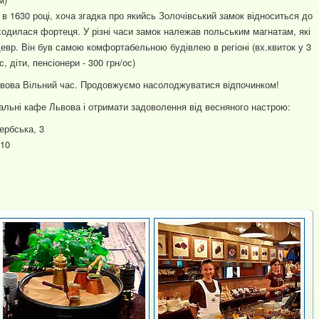
в 1630 році, хоча згадка про якийсь Золочівський замок відноситься до
аходилася фортеця. У різні часи замок належав польським магнатам, які
девр. Він був самою комфортабельною будівлею в регіоні (вх.квиток у 3
с, діти, пенсіонери - 300 грн/ос)
ьвова Вільний час. Продовжуємо насолоджуватися відпочинком!
уальні кафе Львова і отримати задоволення від весняного настрою:
ербська, 3
 10