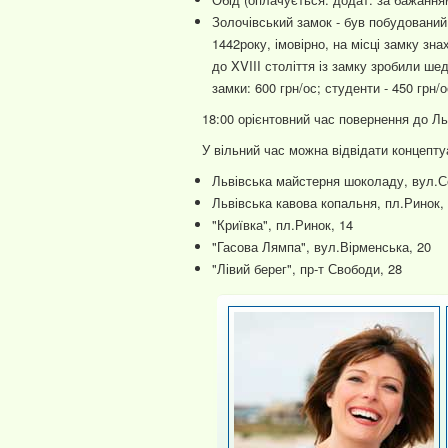
Золочівський замок - був побудований 
1442року, імовірно, на місці замку зн
до XVIII століття із замку зробили ше
замки: 600 грн/ос; студенти - 450 грн/о
18:00 орієнтовний час повернення до Л
У вільний час можна відвідати концепт
Львівська майстерня шоколаду, вул.С
Львівська кавова копальня, пл.Ринок,
"Криївка", пл.Ринок, 14
"Гасова Лямпа", вул.Вірменська, 20
"Лівий берег", пр-т Свободи, 28