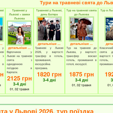
Тури на травневі свята до Ль
еві
Травневі у
Травневі у Львові,
Тур на травневі свята
Тур в Ль
Львові + замки
день Батяра
до Львова
Львова
..
детальніше ...
детальніше ...
дета
детальніше ...
 у
Травневі у Львові
Тур на травневі до
Класични
еві
Відпочинок у
2026, у вартості:
Львова, у вартості:
свята 
 з
Львові на травневі
трасфер в готель,
трансфер вокзал
вартості 
свята з
проживання,
готель, проживання в
готель
 в
одноденною
екскурсійна
готелі, екскурсії.
проживанн
поїздкою в
програма.
рн
1820 грн
1875 грн
19
Карпати.
2125 грн
3-4 дні
3-4 дні
3
3-4 дні
я
01, 02 травня
01,
01, 02 травня
та у Львові 2026, тур поїздка