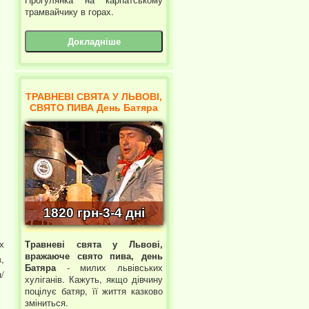
трамвайчику в горах.
Докладніше
ТРАВНЕВІ СВЯТА У ЛЬВОВІ,
СВЯТО ПИВА День Батяра
1820 грн-3-4 дні
х
Травневі свята у Львові,
вражаюче свято пива, день
,
Батяра
- милих львівських
/
хуліганів. Кажуть, якщо дівчину
поцілує батяр, її життя казково
зміниться.