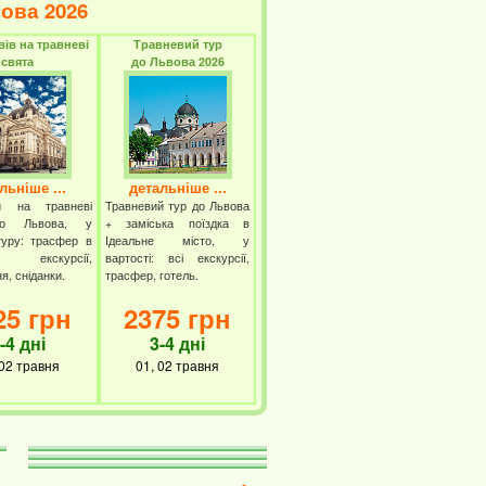
вова 2026
вів на травневі
Травневий тур
свята
до Львова 2026
льніше ...
детальніше ...
й на травневі
Травневий тур до Львова
до Львова, у
+ заміська поїздка в
туру: трасфер в
Ідеальне місто, у
, екскурсії,
вартості: всі екскурсії,
я, сніданки.
трасфер, готель.
25 грн
2375 грн
-4 дні
3-4 дні
 02 травня
01, 02 травня