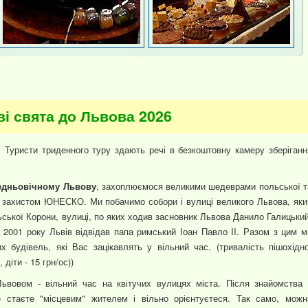
ві свята до Львова 2026
. Туристи триденного туру здають речі в безкоштовну камеру зберіганн
редньовічному Львову
, захоплюємося великими шедеврами польської т
ід захистом ЮНЕСКО. Ми побачимо собори і вулиці великого Львова, яки
ьської Корони, вулиці, по яких ходив засновник Львова Данило Галицький
 2001 року Львів відвідав папа римський Іоан Павло II. Разом з цим м
 будівель, які Вас зацікавлять у вільний час. (тривалість пішохідно
 діти - 15 грн/ос))
Львовом - вільний час на квітучих вулицях міста. Після знайомства 
 стаєте "місцевим" жителем і вільно орієнтуєтеся. Так само, можн