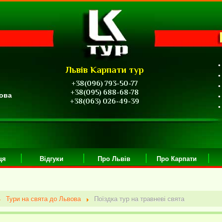
•
Львів Карпати тур
•
+38(096) 793-50-77
•
+38(095) 688-68-78
вова
•
+38(063) 026-49-39
•
ця
Відгуки
Про Львів
Про Карпати
Тури на свята до Львова
Поїздка тур на травневі свята