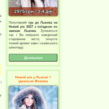
2975 грн - 3-4 дні
ї
х
Популярний
тур до Львова на
Новий рік 2027 з поїздкою по
замкам Львова
. Зупиниться
о
час і Ви побачите новорічний
старовинне місто, почуєте
тонкий аромат кави і львівського
шоколаду.
Детальніше
Новий рік у Львові +
ідеальна Жовква
і
у