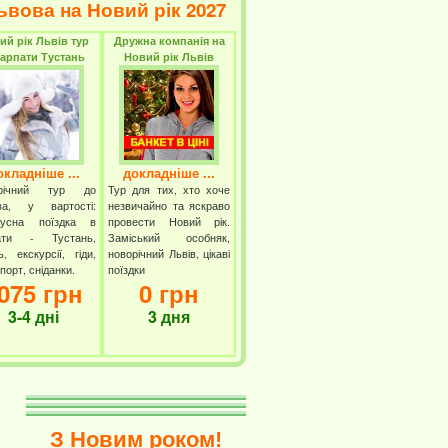
ьвова на Новий рік 2027
ий рік Львів тур
Дружна компанія на
Карпати Тустань
Новий рік Львів
окладніше ...
докладніше ...
орічний тур до
Тур для тих, хто хоче
ва, у вартості:
незвичайно та яскраво
бусна поїздка в
провести Новий рік.
ати - Тустань,
Заміський особняк,
ь, екскурсії, гіди,
новорічний Львів, цікаві
порт, сніданки.
поїздки
075 грн
0 грн
3-4 дні
3 дня
З Новим роком!