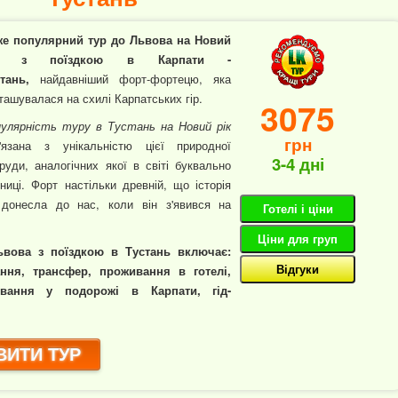
же популярний тур до Львова на Новий
к з поїздкою в Карпати -
тань,
найдавніший форт-фортецю, яка
ташувалася на схилі Карпатських гір.
3075
улярність туру в Тустань на Новий рік
грн
'язана з унікальністю цієї природної
3-4 дні
руди, аналогічних якої в світі буквально
ниці. Форт настільки древній, що історія
донесла до нас, коли він з'явився на
Готелі і ціни
Ціни для груп
ьвова з поїздкою в Тустань включає:
Відгуки
ання, трансфер, проживання в готелі,
вування у подорожі в Карпати, гід-
ИТИ ТУР