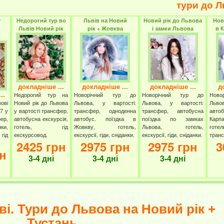
тури до Л
у
Недорогий тур во
Львів на Новий
Новий рік до Львова
Нов
Львів Новий рік
рік + Жовква
і замки Львова
в 
докладніше ...
докладніше ...
докладніше ...
д
..
Недорогий тур на
Новорічний тур до
Новорічний тур до
Нов
ові
Новий рік до Львова
Львова, у вартості:
Львова, у вартості:
Льво
7 у
у вартості трансфер,
трансфер, одноденна
трансфер, автобусна
авто
ер,
автобусна екскурсія,
автобус. поїздка в
поїздка по замках
Карп
ки,
готель, гід
Жовкву, готель,
Львова, готель,
готел
ід
екскурсовод.
екскурсії, гіди, сніданки.
екскурсії, гіди, сніданки.
транс
2425 грн
2975 грн
2975 грн
3
рн
3-4 дні
3-4 дні
3-4 дні
ві. Тури до Львова на Новий рік +
Тустань