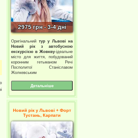
2975 грн - 3-4 дні
Оригінальний
тур у Львові на
Новий рік з автобусною
екскурсією в Жовкву
-ідеальне
місто для життя, побудований
коронним гетьманом Речі
Посполитої Станіславом
Жолкевським
о
Детальніше
і
Новий рік у Львові + Форт
Тустань, Карпати