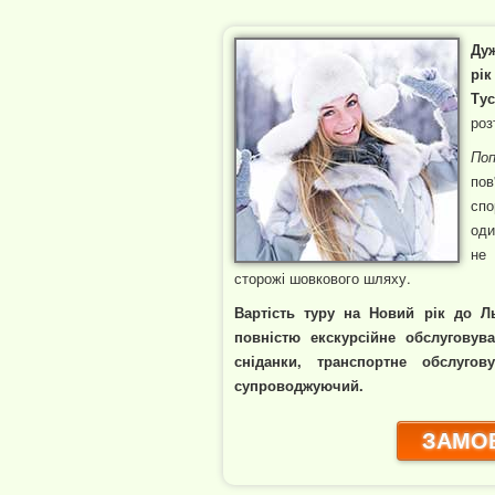
Ду
рі
Тус
роз
Поп
пов
спо
оди
не 
сторожі шовкового шляху.
Вартість туру на Новий рік до Л
повністю екскурсійне обслуговув
сніданки, транспортне обслуго
супроводжуючий.
ЗАМОВ