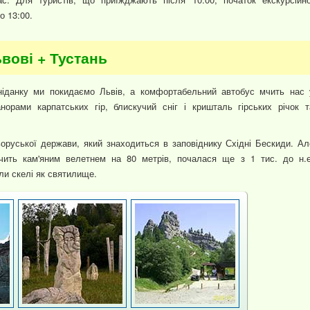
о 13:00.
ьвові + Тустань
сніданку ми покидаємо Львів, а комфортабельний автобус мчить нас 
норами карпатських гір, блискучий сніг і кришталь гірських річок т
руської держави, який знаходиться в заповіднику Східні Бескиди. Ал
очить кам'яним велетнем на 80 метрів, почалася ще з 1 тис. до н.е
ли скелі як святилище.