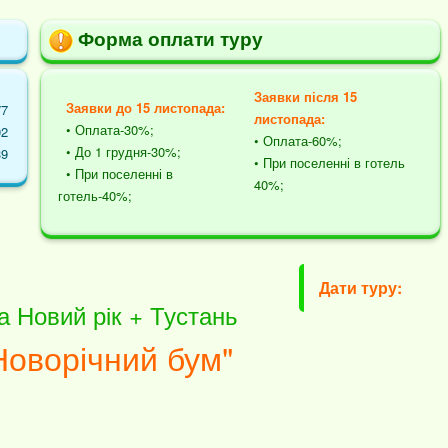
Форма оплати туру
Заявки після 15
Заявки до 15 листопада:
77
листопада:
• Оплата-30%;
02
• Оплата-60%;
• До 1 грудня-30%;
39
• При поселенні в готель
• При поселенні в
40%;
готель-40%;
Дати туру:
а Новий рік + Тустань
Новорічний бум"