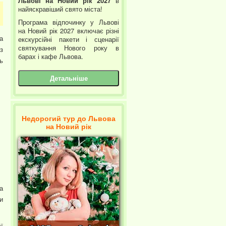
Львові на Новий рік 2027
в
найяскравіший свято міста!
Програма відпочинку у Львові
на Новий рік 2027 включає різні
а
екскурсійні пакети і сценарії
святкування Нового року в
з
барах і кафе Львова.
ь
Детальніше
Недорогий тур до Львова
на Новий рік
а
и
ї