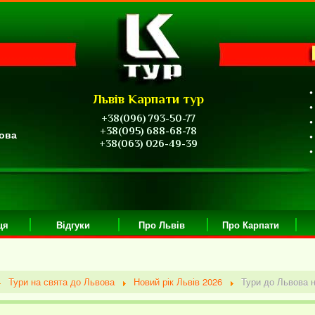
•
Львів Карпати тур
•
+38(096) 793-50-77
•
+38(095) 688-68-78
вова
•
+38(063) 026-49-39
•
ця
Відгуки
Про Львів
Про Карпати
Тури на свята до Львова
Новий рік Львів 2026
Тури до Львова н