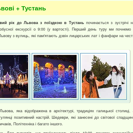
ьвові + Тустань
овий рік до Львова з поїздкою в Тустань
починається з зустрічі н
тобусної екскурсії о 9:00 (у вартості). Перший день туру ми почнемо 
Львову з вулиць, які пам'ятають дзвін лицарських лат і фанфари на чест
ьвова, яка відображена в архітектурі, традиціях галицької столиці, 
улянці позитивний настрій. Шедеври, які занесені до світової спадщин
ків, Політехніка і багато іншого.
час. Для туристів, що приїжджають після 10:00, початок екскурсійно