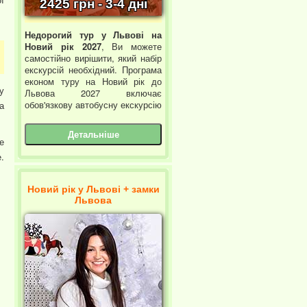
2425 грн - 3-4 дні
Недорогий тур у Львові на
Новий рік 2027
, Ви можете
самостійно вирішити, який набір
екскурсій необхідний. Програма
економ туру на Новий рік до
у
Львова 2027 включає
обов'язкову автобусну екскурсію
а
Детальніше
е
.
Новий рік у Львові + замки
Львова