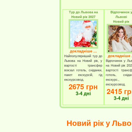
Тур до Львова на
Відпочинок 
Новий рік 2027
Львові
Новий рік
докладніше ...
докладніше .
Найпопулярніший тур до
Львова на Новий рік, у
Відпочинок у Льв
вартості трансфер
на Новий рік 202
вокзал готель, сніданки,
вартості трансф
пакет екскурсій, гід
готель, снідан
екскурсовод.
екскурс., г
2675 грн
екскурсовод.
2415 г
3-4 дні
3-4 дні
Новий рік у Льво