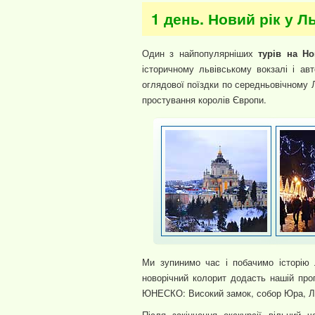
1 день. Новий рік у Л
Один з найпопулярніших
турів на Н
історичному львівському вокзалі і ав
оглядової поїздки по середньовічному 
простування королів Європи.
Ми зупинимо час і побачимо історію Л
новорічний колорит додасть нашій прог
ЮНЕСКО: Високий замок, собор Юра, Лича
Після закінчення екскурсії вільний 