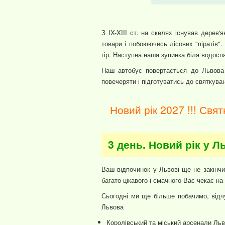
З IX-XIII ст. на скелях існував дерев'
товари і побоюючись лісових "піратів"
гір. Наступна наша зупинка біля водоспа
Наш автобус повертається до Львова
повечеряти і підготуватись до святкува
Новий рік 2027 !!! Свят
3 день. Новий рік у Л
Ваш відпочинок у Львові ще не закінчи
багато цікавого і смачного Вас чекає н
Сьогодні ми ще більше побачимо, відчу
Львова
Королівський та міський арсенали Льв