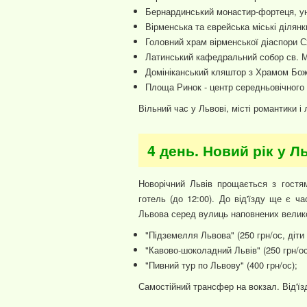
Бернардинський монастир-фортеця, ун
Вірменська та єврейська міські ділянк
Головний храм вірменської діаспори С
Латинський кафедральний собор св. М
Домініканський кляштор з Храмом Бож
Площа Ринок - центр середньовічного
Вільний час у Львові, місті романтики і 
4 день. Новий рік у Л
Новорічний Львів прощається з гостям
готель (до 12:00). До від'їзду ще є ч
Львова серед вулиць наповнених велик
"Підземелля Львова" (250 грн/ос, діти -
"Кавово-шоколадний Львів" (250 грн/ос,
"Пивний тур по Львову" (400 грн/ос);
Самостійний трансфер на вокзал. Від'їз