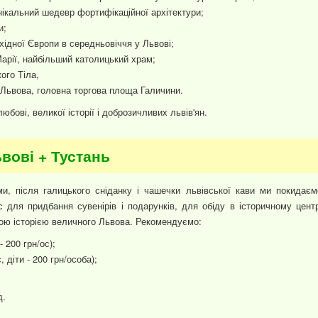
ікальний шедевр фортифікаційної архітектури;
и;
хідної Європи в середньовіччя у Львові;
арії, найбільший католицький храм;
ого Тіла,
 Львова, головна торгова площа Галичини.
любові, великої історії і доброзичливих львів'ян.
ьвові + Тустань
и, після галицького сніданку і чашечки львівської кави ми покидаєм
ас для придбання сувенірів і подарунків, для обіду в історичному центр
ою історією величного Львова. Рекомендуємо:
 200 грн/ос);
 діти - 200 грн/особа);
д.