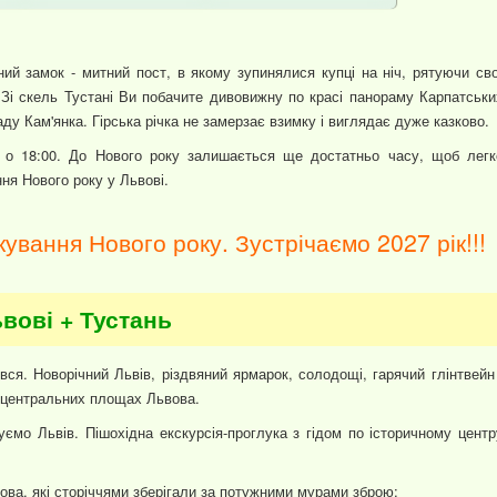
яний замок - митний пост, в якому зупинялися купці на ніч, рятуючи сво
. Зі скель Тустані Ви побачите дивовижну по красі панораму Карпатськи
ду Кам'янка. Гірська річка не замерзає взимку і виглядає дуже казково.
 о 18:00. До Нового року залишається ще достатньо часу, щоб легк
ння Нового року у Львові.
кування Нового року. Зустрічаємо 2027 рік!!!
ьвові + Тустань
вся. Новорічний Львів, різдвяний ярмарок, солодощі, гарячий глінтвейн 
а центральних площах Львова.
ємо Львів. Пішохідна екскурсія-проглука з гідом по історичному центр
ова, які сторіччями зберігали за потужними мурами зброю;