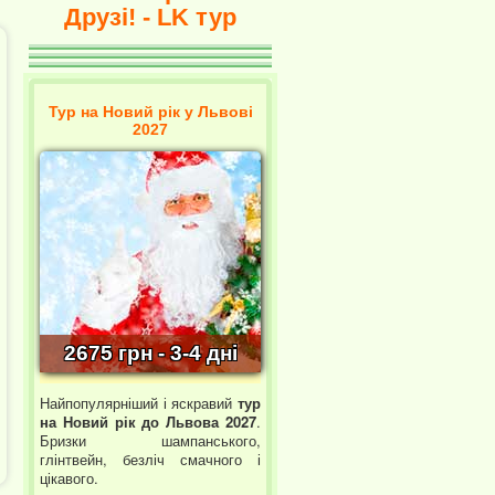
Друзі! - LK тур
Тур на Новий рік у Львові
2027
2675 грн - 3-4 дні
Найпопулярніший і яскравий
тур
на Новий рік до Львова 2027
.
Бризки шампанського,
глінтвейн, безліч смачного і
цікавого.