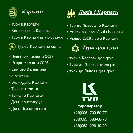
Карпати
Львів і Карпати
• Тури в Карпати
• Тур до Львова і в Карпати
• Відпочинок в Карпатах
• Новий рік 2027 Львів-Карпати
• Тури в Карпати взімку, лижи
• Різдво 2026 Львів-Карпати
Тури в Карпати на свята
Тури для груп
• Новий рік Карпати 2027
• тури в Карпати для груп
• Різдво Карпати 2026
• Тури до Львова школярів
• Святого Валентина
• тури до Львова для груп
•
8 березня
• Великдень Карпати
• Травневі свята
•
Трійця
в
Карпатах
• День Конституції
туроператор
• День Незалежності
+38(096) 793-50-77
+38(095) 688-68-78
+38(063) 026-49-39