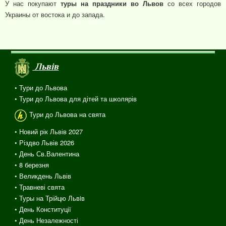
У нас покупают
туры на праздники во Львов
со всех городов
Украины от востока и до запада.
Львів
• Тури до Львова
• Тури до Львова для дітей та школярів
Тури до Львова на свята
• Новий рік Львів 2027
• Різдво Львів 2026
• День Св.Валентина
• 8 березня
• Великдень Львів
• Травневі свята
• Туры на Трійцю Львiв
• День Конституції
• День Незалежності