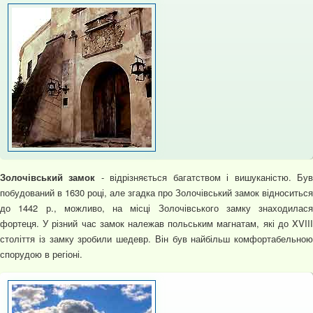
Золочівський замок
- відрізняється багатством і вишуканістю. Бу
побудований в 1630 році, але згадка про Золочівський замок відноситься
до 1442 р., можливо, на місці Золочівського замку знаходилася
фортеця. У різний час замок належав польським магнатам, які до XVIII
століття із замку зробили шедевр. Він був найбільш комфортабельною
спорудою в регіоні.