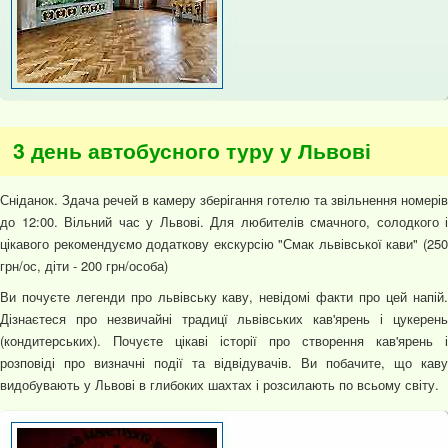
3 день автобусного туру у Львові
Сніданок. Здача речей в камеру зберігання готелю та звільнення номерів
до 12:00. Вільний час у Львові. Для любителів смачного, солодкого і
цікавого рекомендуємо додаткову екскурсію "Смак львівської кави" (250
грн/ос, діти - 200 грн/особа)
Ви почуєте легенди про львівську каву, невідомі факти про цей напій.
Дізнаєтеся про незвичайні традицї львівських кав'ярень і цукерень
(кондитерських). Почуєте цікаві історії про створення кав'ярень і
розповіді про визначні події та відвідувачів. Ви побачите, що каву
видобувають у Львові в глибоких шахтах і розсилають по всьому світу.