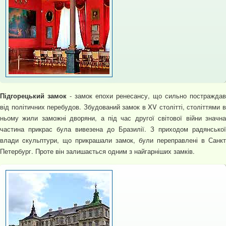
Підгорецький замок
- замок епохи ренесансу, що сильно постраждав
від політичних перебудов. Збудований замок в XV столітті, століттями в
ньому жили заможні дворяни, а під час другої світової війни значна
частина прикрас була вивезена до Бразилії. З приходом радянської
влади cкульптури, що прикрашали замок, були переправлені в Санкт
Петербург. Проте він залишається одним з найгарніших замків.