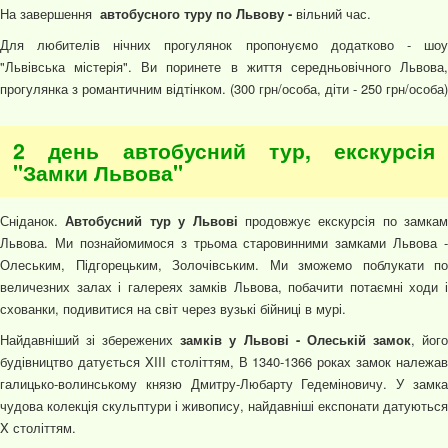
На завершення
автобусного туру по Львову -
вільний час.
Для любителів нічних прогулянок пропонуємо додатково - шоу
"Львівська містерія". Ви поринете в життя середньовічного Львова,
прогулянка з романтичним відтінком. (300 грн/особа, діти - 250 грн/особа)
2 день автобусний тур, екскурсія
"Замки Львова"
Сніданок.
Автобусний тур у Львові
продовжує екскурсія по замкам
Львова. Ми познайомимося з трьома старовинними замками Львова -
Олеським, Підгорецьким, Золочівським. Ми зможемо поблукати по
величезних залах і галереях замків Львова, побачити потаємні ходи і
схованки, подивитися на світ через вузькі бійниці в мурі.
Найдавніший зі збережених
замків у Львові - Олеській замок
, йог
будівництво датується XIII століттям, В 1340-1366 роках замок належав
галицько-волинському князю Дмитру-Любарту Гедеміновичу. У замка
чудова колекція скульптури і живопису, найдавніші експонати датуються
X століттям.