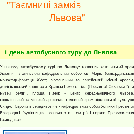
"Таємниці замків
Львова"
1 день автобусного туру до Львова
У нашому
автобусному турі по Львову:
головний католицький храм
України - латинський кафедральний собор св. Марії; бернардинський
монастир-фортеця XVст; вірменський та єврейський міські ареали,
домініканський кляштор з Храмом Божого Тіла (Пресвятої Євхаристії) та
музей релігії, площа Ринок - центр середньовічного Львова,
королівський та міський арсенали; головний храм вірменської культури
Східної Європи в середньовіччі - кафедральний собор Успіння Пресвятої
Богородиці (будівництво розпочато в 1363 р.) і церква Преображення
Господнього.