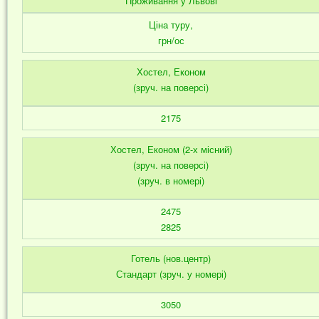
Проживання у Львові
Ціна туру,
грн/ос
Хостел, Економ
(зруч. на поверсі)
2175
Хостел, Економ (2-х місний)
(зруч. на поверсі)
(зруч. в номері)
2475
2825
Готель (нов.центр)
Стандарт (зруч. у номері)
3050