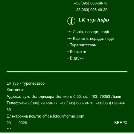
+38(095) 688-68-78
+38(063) 026-49-39
LK тур інфо
••• Львів, поради, події
••• Карпати, поради, події
•
Турагентствам
• Контакти
•
Відгуки
LK тур - туроператор
Контакти:
Адреса: вул.
Володимира Великого б.50, оф. 103;
79053
Львів
Телефон:
+38(096) 793-50-77, +38(095) 688-68-78, +38(063) 026-49-
39
Електронна пошта:
office.lktour@gmail.com
2011 - 2026
ВВЕРХ
***