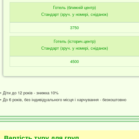
Готель (ближній центр)
Стандарт (зруч. у номері, сніданок)
3750
Готель (історич.центр)
Стандарт (зруч. у номері, сніданок)
4500
• Діти до 12 років - знижка 10%
• До 6 років, без індивідуального місця і харчування - безкоштовно
Вартість туру для груп