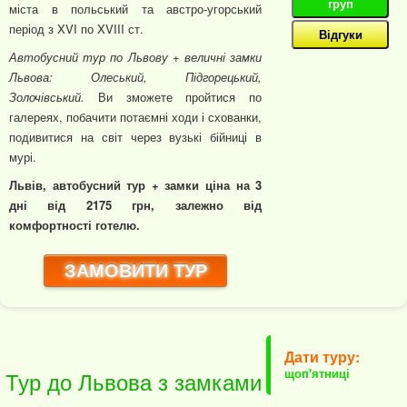
груп
міста в польський та австро-угорський
період з XVI по XVIII ст.
Відгуки
Автобусний тур по Львову + величні замки
Львова: Олеський, Підгорецький,
Золочівський.
Ви зможете пройтися по
галереях, побачити потаємні ходи і схованки,
подивитися на світ через вузькі бійниці в
мурі.
Львів, автобусний тур + замки ціна на 3
дні від 2175 грн, залежно від
комфортності готелю.
ЗАМОВИТИ ТУР
Дати туру:
щоп'ятниці
Тур до Львова з замками