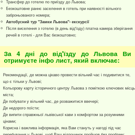
Трансфер до готелю по приїзду до Львова;
Безкоштовне раннє заселення в готель при наявності вільного
заброньованого номера;
Автобусний тур "Замки Львова"- екскурсії
Після виселення з готелю (в день від'їзду) платна камера зберігання
речей в готелі - для Вас безкоштовно;
За 4 дні до від'їзду до Львова Ви
отримуєте інфо лист, який включає:
Рекомендації, де можна цікаво провести вільний час і подивитися те,
що є тільки у Львові;
Кольорову карту історичного центру Львова з поміткою ключових місць
міста;
Де побувати у вільний час, де розважитися ввечері;
Де недорого поїсти;
Де випити справжньої львівської кави з комфортом за розумними
цінами;
Корисна і важлива інформація, яка Вам стануть у нагоді під час
перебування у Львові, щоб Ваш відпочинок пройшов без проблем;