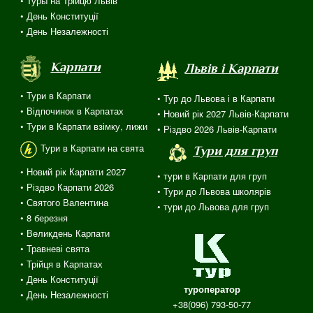
• Туры на Трійцю Львiв
• День Конституції
• День Незалежності
Карпати
Львів і Карпати
• Тури в Карпати
• Тур до Львова і в Карпати
• Відпочинок в Карпатах
• Новий рік 2027 Львів-Карпати
• Тури в Карпати взімку, лижи
• Різдво 2026 Львів-Карпати
Тури в Карпати на свята
Тури для груп
• Новий рік Карпати 2027
• тури в Карпати для груп
• Різдво Карпати 2026
• Тури до Львова школярів
• Святого Валентина
• тури до Львова для груп
•
8 березня
• Великдень Карпати
• Травневі свята
•
Трійця
в
Карпатах
• День Конституції
туроператор
• День Незалежності
+38(096) 793-50-77