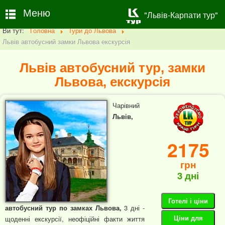
Меню
"Львів-Карпати тур"
Ви тут:
Головна
Тури до Львова
Львів автобусний замки Львова екскурсія
Львів автобусний тур, замки
Львова, екскурсія
Чарівний
Львів,
2175
грн
3 дні
Готелі і ціни
автобусний тур по замках Львова
,
3 дні -
Ціни для
щоденні екскурсії, неофіційні факти життя