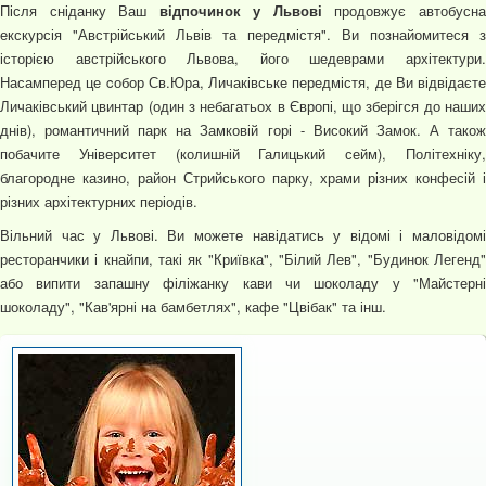
Після сніданку Ваш
відпочинок у Львові
продовжує автобусн
екскурсія "Австрійський Львів та передмістя". Ви познайомитеся з
історією австрійського Львова, його шедеврами архітектури.
Насамперед це cобор Св.Юра, Личаківське передмістя, де Ви відвідаєте
Личаківський цвинтар (один з небагатьох в Європі, що зберігся до наших
днів), романтичний парк на Замковій горі - Високий Замок. А також
побачите Університет (колишній Галицький сейм), Політехніку,
благородне казино, район Стрийського парку, храми різних конфесій і
різних архітектурних періодів.
Вільний час у Львові. Ви можете навідатись у відомі і маловідомі
ресторанчики і кнайпи, такі як "Криївка", "Білий Лев", "Будинок Легенд"
або випити запашну філіжанку кави чи шоколаду у "Майстерні
шоколаду", "Кав'ярні на бамбетлях", кафе "Цвібак" та інш.