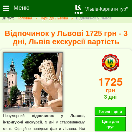
Меню
"Львів-Карпати тур"
Ви тут:
Головна
Тури до Львова
Відпочинок у Львові
Відпочинок у Львові 1725 грн - 3
дні, Львів екскурсії вартість
1725
грн
3 дні
Готелі і ціни
Популярний
відпочинок у Львові,
Ціни для
інтригуючі екскурсії,
3 дні у старовинному
груп
місті. Офіційно невідомі факти Львова. Всі