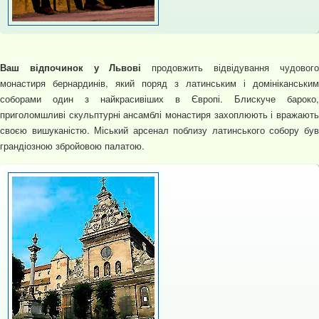
Ваш відпочинок у Львові
продовжить відвідування чудового
монастиря бернардинів, який поряд з латинським і домініканським
соборами один з найкрасивіших в Європі. Блискуче бароко,
приголомшливі скульптурні ансамблі монастиря захоплюють і вражають
своєю вишуканістю. Міський арсенал поблизу латинського собору був
грандіозною збройовою палатою.