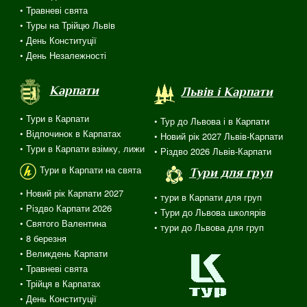
• Травневі свята
• Туры на Трійцю Львiв
• День Конституції
• День Незалежності
Карпати
Львів і Карпати
• Тури в Карпати
• Тур до Львова і в Карпати
• Відпочинок в Карпатах
• Новий рік 2027 Львів-Карпати
• Тури в Карпати взімку, лижи
• Різдво 2026 Львів-Карпати
Тури в Карпати на свята
Тури для груп
• Новий рік Карпати 2027
• тури в Карпати для груп
• Різдво Карпати 2026
• Тури до Львова школярів
• Святого Валентина
• тури до Львова для груп
•
8 березня
• Великдень Карпати
• Травневі свята
•
Трійця
в
Карпатах
• День Конституції