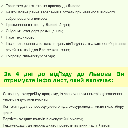
Трансфер до готелю по приїзду до Львова;
Безкоштовне раннє заселення в готель при наявності вільного
заброньованого номера;
Проживання в готелі у Львові (3 дні);
Сніданки (стандарт-розміщення);
Пакет екскурсій;
Після виселення з готелю (в день від'їзду) платна камера зберігання
речей в готелі для Вас безкоштовно;
Супровід гіда-екскурсовода;
За 4 дні до від'їзду до Львова Ви
отримуєте інфо лист, який включає:
Детальну екскурсійну програму, із зазначенням номерів цілодобової
служби підтримки компанії;
Контактні дані супроводжуючого гіда-екскурсовода, місце і час збору
групи;
Вартість вхідних квитків в екскурсійні об'єкти;
Рекомендації, де можна цікаво провести вільний час у Львові;