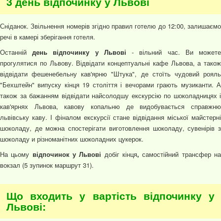
3 день відпочинку у Львові
Сніданок. Звільнення номерів згідно правил готелю до 12:00, залишаємо
речі в камері зберігання готеля.
Останній
день відпочинку у Львові
- вільний час. Ви может
прогулятися по Львову. Відвідати концептуальні кафе Львова, а також
відвідати фешенебельну кав'ярню "Штука", де стоїть чудовий рояль
"Бехштейн" випуску кінця 19 століття і вечорами грають музиканти. А
також за бажанням відвідати найсолодшу екскурсію по шоколадницях і
кав'ярнях Львова, кавову копальню де видобувається справжню
львівську каву. І фіналом екскурсії стане відвідання міської майстерні
шоколаду, де можна спостерігати виготовлення шоколаду, сувенірів з
шоколаду и різноманітних шоколадних цукерок.
На цьому
відпочинок у Львові
добіг кінця
,
самостійний трансфер н
вокзал (5 зупинок маршрут 31).
Що входить у вартість відпочинку у
Львові: