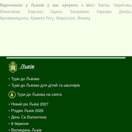
Відпочинок у Львові у нас купують з міст
: Києва, Чернігова
Миколаєва, Херсона, Одеси, Запоріжжя, Харкова, Дніпра,
Кропивницького, Кривого Рогу, Маріуполя, Вінниці
Львів
• Тури до Львова
• Тури до Львова для дітей та школярів
Тури до Львова на свята
• Новий рік Львів 2027
• Різдво Львів 2026
• День Св.Валентина
• 8 березня
• Великдень Львів