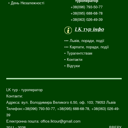
туроператор
• День Незалежності
+38(096) 793-50-77
+38(095) 688-68-78
+38(063) 026-49-39
LK тур інфо
••• Львів, поради, події
••• Карпати, поради, події
•
Турагентствам
• Контакти
•
Відгуки
LK тур - туроператор
Контакти:
Адреса: вул.
Володимира Великого б.50, оф. 103;
79053
Львів
Телефон:
+38(096) 793-50-77, +38(095) 688-68-78, +38(063) 026-49-
39
Електронна пошта:
office.lktour@gmail.com
2011 - 2026
ВВЕРХ