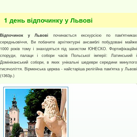
1 день відпочинку у Львові
Відпочинок у Львові
починається екскурсією по пам'ятниках
середньовіччя, Ви побачите архітектурні ансамблі побудовані майже
1000 років тому і знаходяться під захистом ЮНЕСКО. Фортифікаційні
споруди, палаци і собори часів Польської імперії: Латинський і
Домініканський собори, в яких унікальні шедеври середини минулого
тисячоліття. Вірменська церква - найстаріша релігійна пам'ятка у Львові
(1363р.)