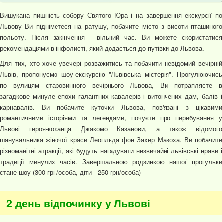
Вишукана пишність собору Святого Юра і на завершення екскурсії по
Львову Ви підніметеся на ратушу, побачите місто з висоти пташиного
польоту. Після закінчення - вільний час. Ви можете скористатися
рекомендаціями в інфолисті, який додається до путівки до Львова.
Для тих, хто хоче увечері розважитись та побачити невідомий вечірній
Львів, пропонуємо шоу-екскурсію "Львівська містерія". Прогулюючись
по вулицям старовинного вечірнього Львова, Ви потрапляєте в
загадкове минуле епохи галантних кавалерів і витончених дам, балів і
карнавалів. Ви побачите куточки Львова, пов'язані з цікавими
романтичними історіями та легендами, почуєте про перебування у
Львові героя-коханця Джакомо Казанови, а також відомого
шанувальника жіночої краси Леопльда фон Захер Мазоха. Ви побачите
різноманітні атракції, які будуть нагадувати незвичайні львівські нрави і
традиції минулих часів. Завершальною родзинкою нашої прогульки
стане шоу (300 грн/особа, діти - 250 грн/особа)
2 день відпочинку у Львові