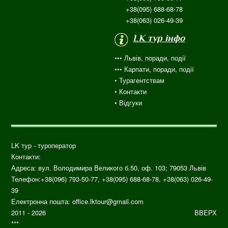
+38(095) 688-68-78
+38(063) 026-49-39
LK тур інфо
••• Львів, поради, події
••• Карпати, поради, події
•
Турагентствам
• Контакти
•
Відгуки
LK тур - туроператор
Контакти:
Адреса: вул.
Володимира Великого б.50, оф. 103;
79053
Львів
Телефон:
+38(096) 793-50-77, +38(095) 688-68-78, +38(063) 026-49-
39
Електронна пошта:
office.lktour@gmail.com
2011 - 2026
ВВЕРХ
***