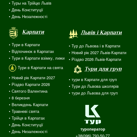
• Туры на Трійцю Львiв
• День Конституції
• День Незалежності
Карпати
Львів і Карпати
• Тури в Карпати
• Тур до Львова і в Карпати
• Відпочинок в Карпатах
• Новий рік 2027 Львів-Карпати
• Тури в Карпати взімку, лижи
• Різдво 2026 Львів-Карпати
Тури в Карпати на свята
Тури для груп
• Новий рік Карпати 2027
• тури в Карпати для груп
• Різдво Карпати 2026
• Тури до Львова школярів
• Святого Валентина
• тури до Львова для груп
•
8 березня
• Великдень Карпати
• Травневі свята
•
Трійця
в
Карпатах
• День Конституції
туроператор
• День Незалежності
+38(096) 793-50-77