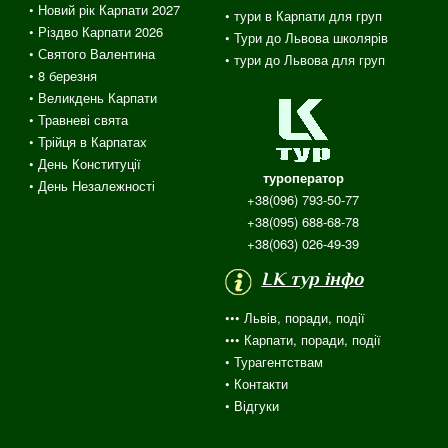
• Новий рік Карпати 2027
• тури в Карпати для груп
• Різдво Карпати 2026
• Тури до Львова школярів
• Святого Валентина
• тури до Львова для груп
•
8 березня
• Великдень Карпати
• Травневі свята
•
Трійця
в
Карпатах
• День Конституції
туроператор
• День Незалежності
+38(096) 793-50-77
+38(095) 688-68-78
+38(063) 026-49-39
LK тур інфо
••• Львів, поради, події
••• Карпати, поради, події
•
Турагентствам
• Контакти
•
Відгуки