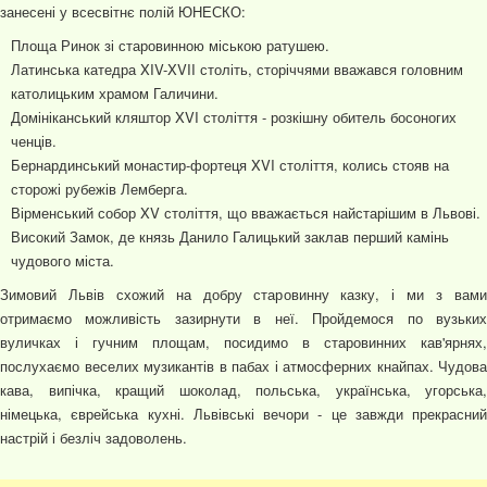
занесені у всесвітнє полій ЮНЕСКО:
Площа Ринок зі старовинною міською ратушею.
Латинська катедра XIV-XVII століть, сторіччями вважався головним
католицьким храмом Галичини.
Домініканський кляштор XVI століття - розкішну обитель босоногих
ченців.
Бернардинський монастир-фортеця XVI століття, колись стояв на
сторожі рубежів Лемберга.
Вірменський собор XV століття, що вважається найстарішим в Львові.
Високий Замок, де князь Данило Галицький заклав перший камінь
чудового міста.
Зимовий Львів схожий на добру старовинну казку, і ми з вами
отримаємо можливість зазирнути в неї. Пройдемося по вузьких
вуличках і гучним площам, посидимо в старовинних кав'ярнях,
послухаємо веселих музикантів в пабах і атмосферних кнайпах. Чудова
кава, випічка, кращий шоколад, польська, українська, угорська,
німецька, єврейська кухні. Львівські вечори - це завжди прекрасний
настрій і безліч задоволень.