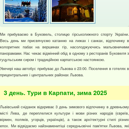
Ми прибуваємо в Буковель, столицю гірськолижного спорту України.
Весь день ми присвячуємо катанню на лижах і санках, відпочинку в
колоритних пабах на вершинах гір, насолоджуючись мальовничими
панорамами. Нас чекає відмінний обід в одному з ресторанів Буковеля з
гуцульським сиром і традиційною карпатською настоянкою.
Увечері наш автобус прибуває до Львова о 23:00. Поселення в готелях в
прицентральних і центральних районах Львова.
3 день. Тури в Карпати, зима 2025
Львівський сніданок відкриває 3 день зимового відпочинку в древньому
місті Лева, де переплелися культури і мови різних народів (євреїв,
вірмен, поляків, угорців, українців), а також архітектурні стилі різних
епох. Ми відвідаємо найзнаменитіші середньовічні пам'ятки Львова, які