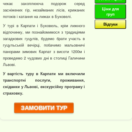
чекає захоплююча подорож серед
Ціни для
засніжених гір, незайманих лісів, крижаних
груп
потоків і катання на лижах в Буковелі.
Відгуки
У турі в Карпати і Буковель, крім лижного
відпочинку, ми познайомимося з традиціями
загадкових гуцулів, будемо брати участь в
гуцульській вечірці, побачимо мальовничі
панорами зимових Карпат з висоти 1200м і
проведемо 2 чудових дні в столиці Галичини
Львові.
У вартість туру в Карпати ми включили
транспортні послуги, проживання,
сніданки у Львові, екскурсійну програму і
страховку.
ЗАМОВИТИ ТУР