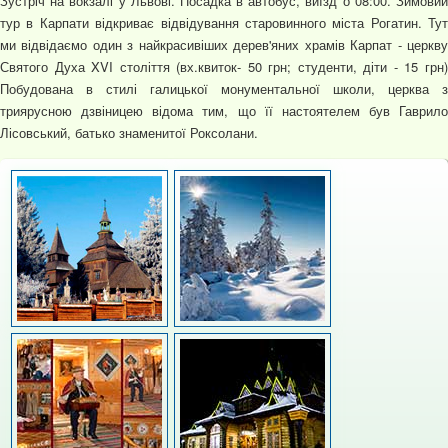
Зустріч на вокзалі у Львові. Посадка в автобус, виїзд о 08:00. Зимовий
тур в Карпати відкриває відвідування старовинного міста Рогатин. Тут
ми відвідаємо один з найкрасивіших дерев'яних храмів Карпат - церкву
Святого Духа XVI століття (вх.квиток- 50 грн; студенти, діти - 15 грн)
Побудована в стилі галицької монументальної школи, церква з
триярусною дзвіницею відома тим, що її настоятелем був Гаврило
Лісовський, батько знаменитої Роксолани.