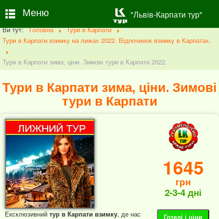
Меню
"Львів-Карпати тур"
Ви тут:
Головна
Тури в Карпати
Тури в Карпати взимку на лижах 2022. Відпочинок взимку в Карпатах.
Тури в Карпати зима, ціни. Зимові тури в Карпати 2022.
Тури в Карпати зима, ціни. Зимові
тури в Карпати
1645
грн
2-3-4 дні
Ексклюзивний
тур в Карпати взимку
, де нас
Готелі і ціни