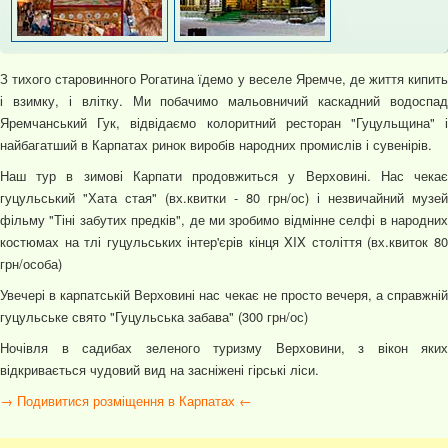
З тихого старовинного Рогатина їдемо у веселе Яремче, де життя кипить
і взимку, і влітку. Ми побачимо мальовничий каскадний водоспад
Яремчанський Гук, відвідаємо колоритний ресторан "Гуцульщина" і
найбагатший в Карпатах ринок виробів народних промислів і сувенірів.
Наш тур в зимові Карпати продовжиться у Верховині. Нас чекає
гуцульський "Хата стая" (вх.квитки - 80 грн/ос) і незвичайний музей
фільму "Тіні забутих предків", де ми зробимо відмінне селфі в народних
костюмах на тлі гуцульських інтер'єрів кінця XIX століття (вх.квиток 80
грн/особа)
Увечері в карпатській Верховині нас чекає не просто вечеря, а справжній
гуцульське свято "Гуцульська забава" (300 грн/ос)
Ночівля в садибах зеленого туризму Верховини, з вікон яких
відкривається чудовий вид на засніжені гірські ліси.
→ Подивитися розміщення в Карпатах ←