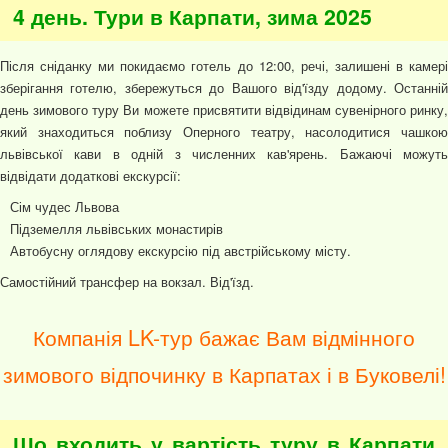
4 день. Тури в Карпати, зима 2025
Після сніданку ми покидаємо готель до 12:00, речі, залишені в камері
зберігання готелю, збережуться до Вашого від'їзду додому. Останній
день зимового туру Ви можете присвятити відвідинам сувенірного ринку,
який знаходиться поблизу Оперного театру, насолодитися чашкою
львівської кави в одній з численних кав'ярень. Бажаючі можуть
відвідати додаткові екскурсії:
Сім чудес Львова
Підземелля львівських монастирів
Автобусну оглядову екскурсію під австрійському місту.
Самостійний трансфер на вокзал. Від'їзд.
Компанія LK-тур бажає Вам відмінного
зимового відпочинку в Карпатах і в Буковелі!
Що входить у вартість туру в Карпати