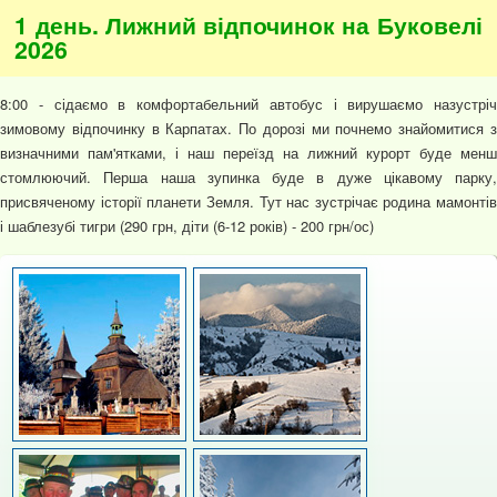
1 день. Лижний відпочинок на Буковелі
2026
8:00 - сідаємо в комфортабельний автобус і вирушаємо назустріч
зимовому відпочинку в Карпатах. По дорозі ми почнемо знайомитися з
визначними пам'ятками, і наш переїзд на лижний курорт буде менш
стомлюючий. Перша наша зупинка буде в дуже цікавому парку,
присвяченому історії планети Земля. Тут нас зустрічає родина мамонтів
і шаблезубі тигри (290 грн, діти (6-12 років) - 200 грн/ос)