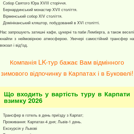
Собор Святого Юра XVIII сторіччя.
Бернардинський монастир XVII століття.
Вірменський собор XIV століття.
Домініканський кляштор, побудований в XVI столітті.
Нас запрошують затишні кафе, цукерні та паби Лемберга, а також веселі
кнайпи з неймовірною атмосферою. Увечері самостійний трансфер на
вокзал і від'їзд.
Компанія LK-тур бажає Вам відмінного
зимового відпочинку в Карпатах і в Буковелі!
Що входить у вартість туру в Карпати
взимку 2026
Трансфер в готель в день приїзду з Карпат;
Проживання: Карпатах-4 дня; Львів-1 день.
Екскурсія у Львові