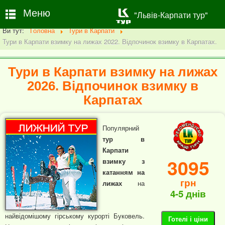
Меню
"Львів-Карпати тур"
Ви тут:
Головна
Тури в Карпати
Тури в Карпати взимку на лижах 2022. Відпочинок взимку в Карпатах.
Тури в Карпати взимку на лижах
2026. Відпочинок взимку в
Карпатах
Популярний
тур в
Карпати
3095
взимку з
катанням на
грн
лижах
на
4-5 днів
найвідомішому гірському курорті Буковель.
Готелі і ціни