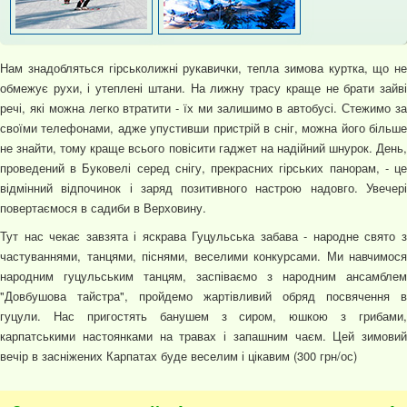
Нам знадобляться гірськолижні рукавички, тепла зимова куртка, що не
обмежує рухи, і утеплені штани. На лижну трасу краще не брати зайві
речі, які можна легко втратити - їх ми залишимо в автобусі. Стежимо за
своїми телефонами, адже упустивши пристрій в сніг, можна його більше
не знайти, тому краще всього повісити гаджет на надійний шнурок. День,
проведений в Буковелі серед снігу, прекрасних гірських панорам, - це
відмінний відпочинок і заряд позитивного настрою надовго. Увечері
повертаємося в садиби в Верховину.
Тут нас чекає завзята і яскрава Гуцульська забава - народне свято з
частуваннями, танцями, піснями, веселими конкурсами. Ми навчимося
народним гуцульським танцям, заспіваємо з народним ансамблем
"Довбушова тайстра", пройдемо жартівливий обряд посвячення в
гуцули. Нас пригостять банушем з сиром, юшкою з грибами,
карпатськими настоянками на травах і запашним чаєм. Цей зимовий
вечір в засніжених Карпатах буде веселим і цікавим (300 грн/ос)