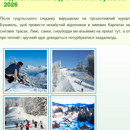
2026
Після гуцульського сніданку вирушаємо на гірськолижний курорт
Буковель, щоб провести незабутній відпочинок в зимових Карпатах на
снігових трасах. Лижі, санки, сноуборди ми візьмемо на прокат тут, а от
про теплий і зручний одяг доведеться потурбуватися заздалегідь.