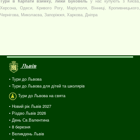
Тури в Карпати взимку, лижи Буковель
у нас купують з Києва
Херсона, Одеси, Кривого Рогу, Маріуполя, Вінниці, Кропивницького,
Чернігова, Миколаєва, Запоріжжя, Харкова, Дніпра
Львів
• Тури до Львова
• Тури до Львова для дітей та школярів
Тури до Львова на свята
• Новий рік Львів 2027
• Різдво Львів 2026
• День Св.Валентина
• 8 березня
• Великдень Львів