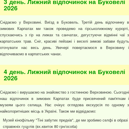
3 день. Лижний відпочинок на Буковелі
2026
Снідаємо у Верховині. Виїзд в Буковель. Третій день відпочинку в
зимових Карпатах ми також проведемо на гірськолижному курорті,
спускаючись з гір на лижах та санчатах, дегустуючи відмінні чаї з
карпатських трав. Сніг, красиві пейзажі і веселі зимові забави будуть
оточувати нас весь день. Увечері повертаємося в Верховину і
відпочиваємо в карпатських чанах.
4 день. Лижний відпочинок на Буковелі
2026
Снідаємо і вирушаємо на знайомство з гостинною Верховиною. Сьогодні
наш відпочинок в зимових Карпатах буде присвячений пам'яткам і
музеям цього селища. Нас очікує оглядова екскурсія по одному з
найколоритніших місць в Україні. Також ми відвідаємо:
Музей кінофільму "Тіні забутих предків", де ми зробимо селфі в образі
справжніх гуцулів (вх.квиток 80 грн/особа)