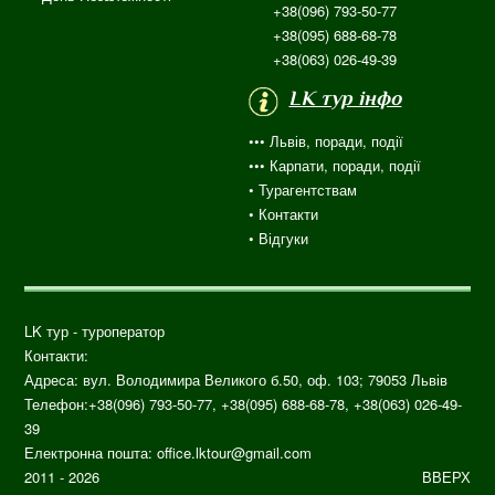
+38(096) 793-50-77
+38(095) 688-68-78
+38(063) 026-49-39
LK тур інфо
••• Львів, поради, події
••• Карпати, поради, події
•
Турагентствам
• Контакти
•
Відгуки
LK тур - туроператор
Контакти:
Адреса: вул.
Володимира Великого б.50, оф. 103;
79053
Львів
Телефон:
+38(096) 793-50-77, +38(095) 688-68-78, +38(063) 026-49-
39
Електронна пошта:
office.lktour@gmail.com
2011 - 2026
ВВЕРХ