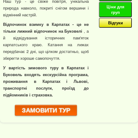
Наш тур - це свіже повітря, унікальна
Ціни для
природа навколо, покриті снігом вершини і
груп
відмінний настрій.
Відгуки
Відпочинок взимку в Карпатах - це не
тільки лижний відпочинок на Буковелі
, а
й відвідування історичних пам'яток
карпатського краю. Катання на лижах
передбачає 2 дні, що цілком достатньо, щоб
зберегти хороше самопочуття.
У вартість зимового туру в Карпатах і
Буковель входять екскурсійна програма,
проживання в Карпатах і Львові,
транспортні послуги, проїзд до
підйомників і страховка.
ЗАМОВИТИ ТУР