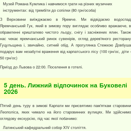
Музей Романа Кумлика і навчимося грати на різних музичних
інструментах: від трембіти до сопілки (80 грн/особа)
З Верховини виїжджаємо в Яремче. Ми відвідаємо водоспад
Яремчанський Гук, який в зимову пору виглядає особливо вражаюче, в
обрамленні кришталево чистого льоду, снігу і засніжених ялин. Також
нас чекає яремчанський ринок сувенірів, огляд дерев'яного ресторану
Гуцульщина і, звичайно, ситний обід. А прогулянка Стежкою Довбуша
подарує вам незабутні враження від карпатського лісу (100 грн/ос, діти -
50 грн/ос)
Приїзд до Львова о 22:00. Поселення в готелі.
5 день. Лижний відпочинок на Буковелі
2026
П'ятий день туру в зимові Карпати ми присвятимо пам'яткам старовини
Леополіса, яких чимало на його старовинних вулицях. Ми здійснимо
оглядову екскурсію, під час якої побачимо:
Латинський кафедральний собор XIV століття.