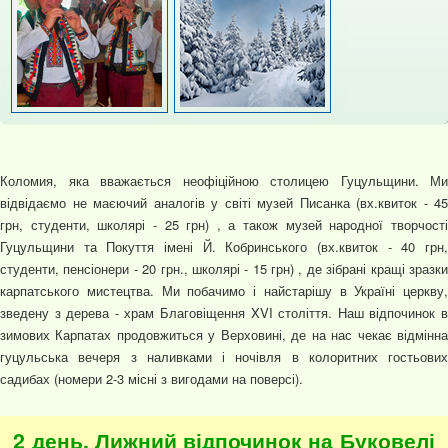
Коломия, яка вважається неофіційною столицею Гуцульщини. Ми
відвідаємо не маєючий аналогів у світі музей Писанка (вх.квиток - 45
грн, студенти, школярі - 25 грн) , а також музей народної творчості
Гуцульщини та Покуття імені Й. Кобринського (вх.квиток - 40 грн,
студенти, пенсіонери - 20 грн., школярі - 15 грн) , де зібрані кращі зразки
карпатського мистецтва. Ми побачимо і найстарішу в Україні церкву,
зведену з дерева - храм Благовіщення XVI століття. Наш відпочинок в
зимових Карпатах продовжиться у Верховині, де на нас чекає відмінна
гуцульська вечеря з наливками і ночівля в колоритних гостьових
садибах (номери 2-3 місні з вигодами на поверсі).
2 день. Лижний відпочинок на Буковелі