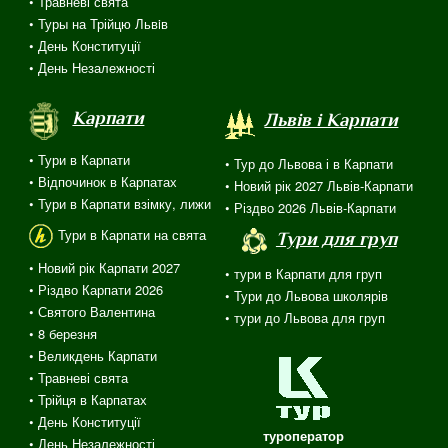
• Травневі свята
• Туры на Трійцю Львiв
• День Конституції
• День Незалежності
Карпати
Львів і Карпати
• Тури в Карпати
• Тур до Львова і в Карпати
• Відпочинок в Карпатах
• Новий рік 2027 Львів-Карпати
• Тури в Карпати взімку, лижи
• Різдво 2026 Львів-Карпати
Тури в Карпати на свята
Тури для груп
• Новий рік Карпати 2027
• тури в Карпати для груп
• Різдво Карпати 2026
• Тури до Львова школярів
• Святого Валентина
• тури до Львова для груп
•
8 березня
• Великдень Карпати
• Травневі свята
•
Трійця
в
Карпатах
• День Конституції
туроператор
• День Незалежності