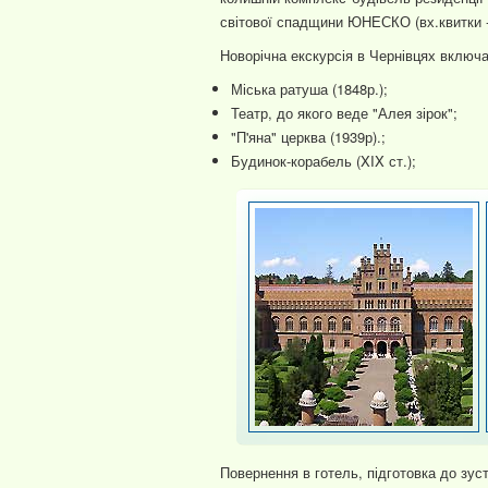
світової спадщини ЮНЕСКО (вх.квитки - 1
Новорічна екскурсія в Чернівцях включа
Міська ратуша (1848р.);
Театр, до якого веде "Алея зірок";
"П'яна" церква (1939р).;
Будинок-корабель (XIX ст.);
Повернення в готель, підготовка до зуст