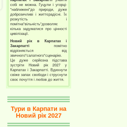
собі не можна. Гуцули і угорці-
"наближені"до природи, дуже
доброзичливі і життєрадісні. Їх
розкутість і
помітна"вільність"дозволяє
кілька задуматися про цінності
цивілізації.
Новий рік в Карпатах і
Закарпатті
помітно
відрізняється від
звичного"салатного"сценарію.
Це дуже серйозна підстава
зустріти Новий рік 2027 у
Карпатах і Закарпатті. Вдихнути
свіже запах свободи і струснути
своє почуття і любов до життя.
Тури в Карпати на
Новий рік 2027