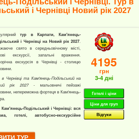
ець-Подільський і Чернівці. Тур в
ьський і Чернівці Новий рік 2027
пулярний
тур в Карпати, Кам'янець-
ільський і Чернівці на Новий рік 2027
.
жаюче свято в середньовічному місті,
дові екскурсії, запальні враження.
4195
орічна екскурсія в Чернівці - столицю
овини.
грн
3-4 дні
 в Чернівці та Кам'янець-Подільський на
вий рік 2027
- мальовничі пейзажі
овини, непереможна фортеця в Кам'янець-
Готелі і ціни
ра.
Ціни для груп
в Кам'янець-Подільський і Чернівці: вся
Відгуки
а, готелі, автобусно-екскурсійне
ИТИ ТУР