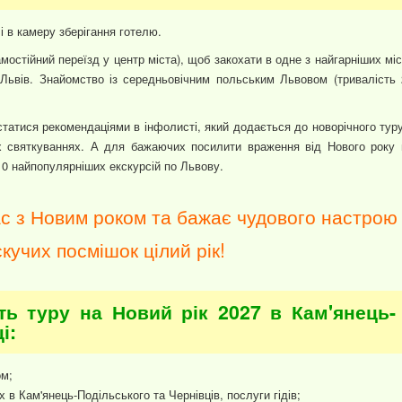
і в камеру зберігання готелю.
мостійний переїзд у центр міста), щоб закохати в одне з найгарніших міс
 Львів. Знайомство із середньовічним польським Львовом (тривалість 
статися рекомендаціями в інфолисті, який додається до новорічного туру
х святкуваннях. А для бажаючих посилити враження від Нового року 
0 найпопулярніших екскурсій по Львову.
ас з Новим роком та бажає чудового настрою 
кучих посмішок цілий рік!
ть туру на Новий рік 2027 в Кам'янець-
і:
ом;
 в Кам'янець-Подільського та Чернівців, послуги гідів;