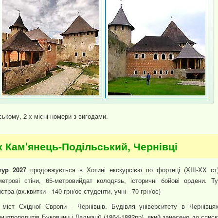
ькому, 2-х місні номери з вигодами.
к Кам'янець-Подільський, Чернівці
ур 2027
продовжується в Хотині екскурсією по фортеці (XIII-XX ст)
етрові стіни, 65-метровийдат колодязь, історичні бойові ордени. Ту
ра (вх.квитки - 140 грн/ос студенти, учні - 70 грн/ос)
 міст Східної Європи - Чернівців. Будівля університету в Чернівцях
митрополитів Буковини і Далмації (1864-1882рр), який занесено до списк