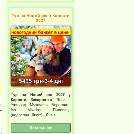
Тур на Новий рік в Карпати
2027
5495 грн-3-4 дні
Тур на Новий рік 2027 у
Карпати, Закарпаття-
Львів -
,
Ужгород - Мукачево - Берегово -
Іза - Міжгір'я - Пилипець
т
(водоспад Шипіт) - Львів
,
Детальніше
у