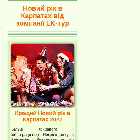
Новий рік в
Карпатах від
компанії LK-тур
Кращий Новий рік в
Карпатах 2027
Більш яскравого і
життєрадісного
Нового року в
Карпатах і Закарпатті
уявити