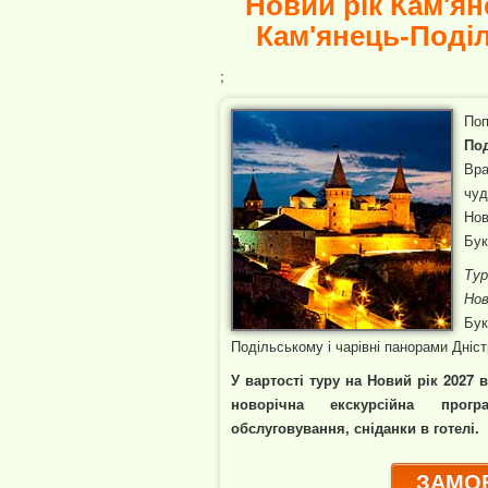
Новий рік Кам'ян
Кам'янець-Поділ
;
По
Под
Вра
чу
Нов
Бук
Тур
Но
Бук
Подільському і чарівні панорами Дніст
У вартості туру на Новий рік 2027 
новорічна екскурсійна програм
обслуговування, сніданки в готелі.
ЗАМОВ