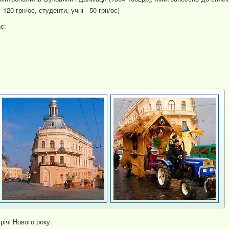
20 грн/ос, студенти, учні - 50 грн/ос)
є:
річі Нового року.