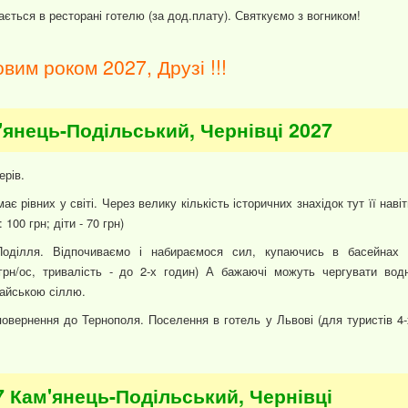
ється в ресторані готелю (за дод.плату). Святкуємо з вогником!
вим роком 2027, Друзі !!!
'янець-Подільський, Чернівці 2027
ерів.
є рівних у світі. Через велику кількість історичних знахідок тут її навіт
100 грн; діти - 70 грн)
ділля. Відпочиваємо і набираємося сил, купаючись в басейнах 
грн/ос, тривалість - до 2-х годин) А бажаючі можуть чергувати водн
лайською сіллю.
 повернення до Тернополя. Поселення в готель у Львові (для туристів 4-
7 Кам'янець-Подільський, Чернівці