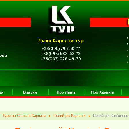
•
Львів Карпати тур
•
+38(096) 793-50-77
•
+38(095) 688-68-78
вова
•
+38(063) 026-49-39
•
ця
Відгуки
Про Львів
Про Карпати
Тури на Свята в Карпати
Новий рік Карпати
Новий рік Кам'янець