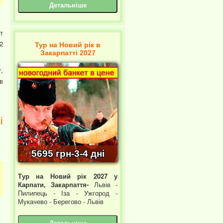
Детальніше
т
2
Тур на Новий рік в
Закарпатті 2027
,
в
і
5695 грн-3-4 дні
Тур на Новий рік 2027 у
Карпати, Закарпаття-
Львів -
Пилипець - Іза - Ужгород -
Мукачево - Берегово - Львів
Детальніше