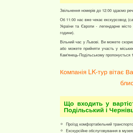
Звільнення номерів до 12:00 здаємо реч
Об 11:00 нас вже чекає екскурсовод (са
України та Європи - легендарне місто
години).
Вільний час у Львові. Ви можете скори
або можете прийняти участь у міськи
Кам'янець-Подільському пропонується 1
Компанія LK-тур вітає В
блис
Що входить у вартіс
Подільський і Чернівц
Проїзд комфортабельний транспорт
Екскурсійне обслуговування в музеях