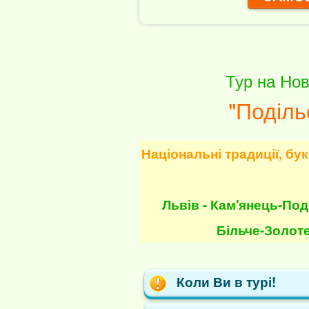
Тур на Нов
"Поділь
Національні традиції, бу
Львів - Кам'янець-Поді
Більче-Золоте
Коли Ви в турі!