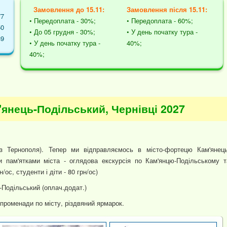
Замовлення до 15.11:
Замовлення після 15.11:
77
• Передоплата - 30%;
• Передоплата - 60%;
50
• До 05 грудня - 30%;
• У день початку тура -
39
• У день початку тура -
40%;
40%;
'янець-Подільський, Чернівці 2027
 з Тернополя). Тепер ми відправляємось в місто-фортецю Кам'янець
и пам'ятками міста - оглядова екскурсія по Кам'янцю-Подільському т
/ос, студенти і діти - 80 грн/ос)
-Подільський (оплач.додат.)
променади по місту, різдвяний ярмарок.