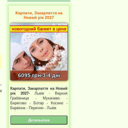
Карпати, Закарпаття на
Новий рік 2027
6095 грн-3-4 дні
-
Карпати, Закарпаття на Новий
а
рік 2027-
Львів - Верхня
Грабівниця - Мукачево -
Берегово - Ботар - Косино -
Барвінок - Перечин - Львів
Детальніше