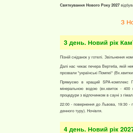
Святкування Нового Року 2027
відбува
З Но
3 день. Новий рік Кам
Пізній сніданок у готелі. Звільнення ном
Далі нас чекає печера Вертеба, якій нема
прозвали "українські Помпеї" (Вх.квитки: 
Прямуємо в кращий SPA-комплекс По
мінеральною водою (вх.квиток - 400 
процедури з відпочинком в сауні з гіма
22:00 - повернення до Львова, 19:30 -
денного туру). Ночівля.
4 день. Новий рік 202