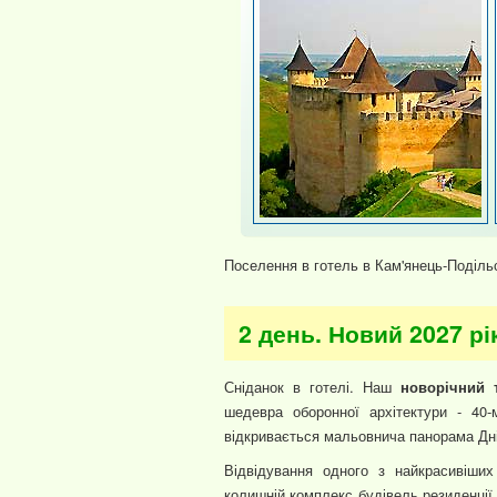
Поселення в готель в Кам'янець-Подільс
2 день. Новий 2027 рі
Сніданок в готелі. Наш
новорічний т
шедевра оборонної архітектури - 40-м
відкривається мальовнича панорама Дніст
Відвідування одного з найкрасивіших
колишній комплекс будівель резиденції 