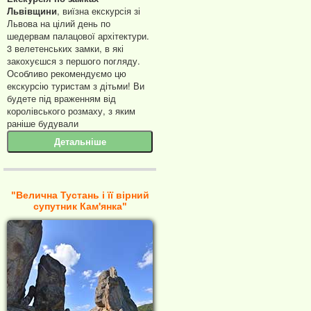
Львівщини
, виїзна екскурсія зі
Львова на цілий день по
шедервам палацової архітектури.
3 велетенських замки, в які
закохуєшся з першого погляду.
Особливо рекомендуємо цю
екскурсію туристам з дітьми! Ви
будете під враженням від
королівського розмаху, з яким
раніше будували
Детальніше
"Велична Тустань і її вірний
супутник Кам'янка"