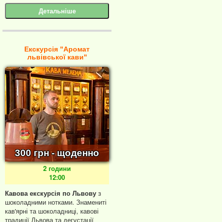
Детальніше
Екскурсія "Аромат
львівської кави"
300 грн - щоденно
2 години
12:00
Кавова екскурсія по Львову
з
шоколадними нотками. Знамениті
кав'ярні та шоколадниці, кавові
традиції Львова та дегустації