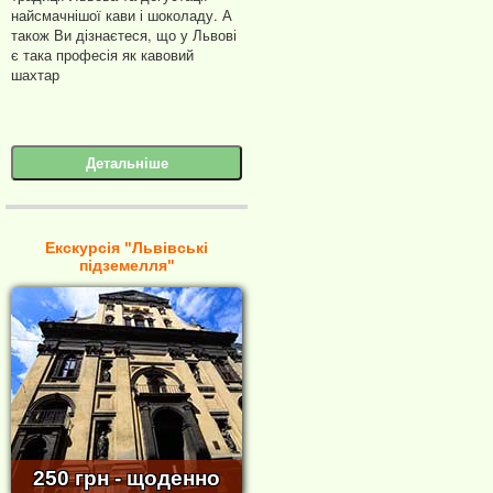
найсмачнішої кави і шоколаду. А
також Ви дізнаєтеся, що у Львові
є така професія як кавовий
шахтар
Детальніше
Екскурсія "Львівські
підземелля"
250 грн - щоденно