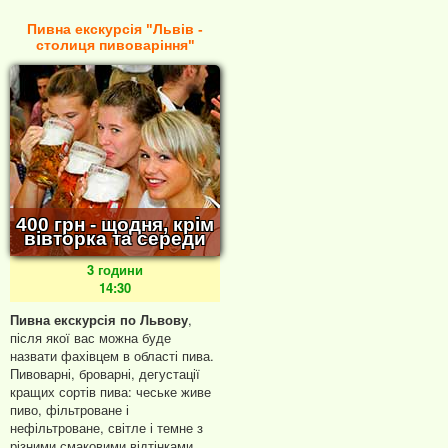
Пивна екскурсія "Львів -
столиця пивоваріння"
400 грн - щодня, крім
вівторка та середи
3 години
14:30
Пивна екскурсія по Львову
,
після якої вас можна буде
назвати фахівцем в області пива.
Пивоварні, броварні, дегустації
кращих сортів пива: чеське живе
пиво, фільтроване і
нефільтроване, світле і темне з
різними смаковими відтінками.