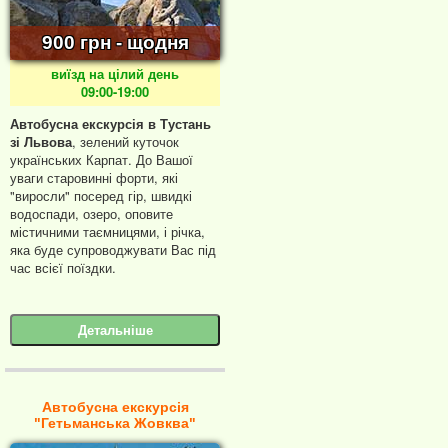
900 грн - щодня
виїзд на цілий день
09:00-19:00
Автобусна екскурсія в Тустань
зі Львова
, зелений куточок
українських Карпат. До Вашої
уваги старовинні форти, які
"виросли" посеред гір, швидкі
водоспади, озеро, оповите
містичними таємницями, і річка,
яка буде супроводжувати Вас під
час всієї поїздки.
Детальніше
Автобусна екскурсія
"Гетьманська Жовква"