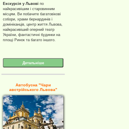
Екскурсія у Львові
по
найкрасивішим і старовинним
місцям. Ви побачите багатовікові
собори, храми бернардинів і
домініканців, центр життя Львова,
найкрасивіший оперний театр
України, фантастичні будинки на
площі Ринок та багато іншого.
Детальніше
Автобусна "Чари
австрійського Львова"