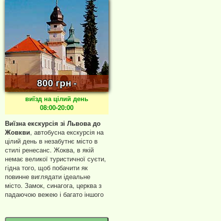
800 грн -
виїзд на цілий день
08:00-20:00
Виїзна екскурсія зі Львова до
Жовкви
, автобусна екскурсія на
цілий день в незабутнє місто в
стилі ренесанс. Жоква, в якій
немає великої туристичної суєти,
гідна того, щоб побачити як
повинне виглядати ідеальне
місто. Замок, синагога, церква з
падаючою вежею і багато іншого