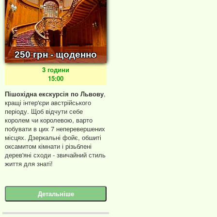
250 грн - щоденно
3 години
15:00
Пішохідна екскурсія по Львову
,
кращі інтер'єри австрійського
періоду. Щоб відчути себе
королем чи королевою, варто
побувати в цих 7 неперевершених
місцях. Дзеркальні фойє, обшиті
оксамитом кімнати і різьблені
дерев'яні сходи - звичайний стиль
життя для знаті!
Детальніше