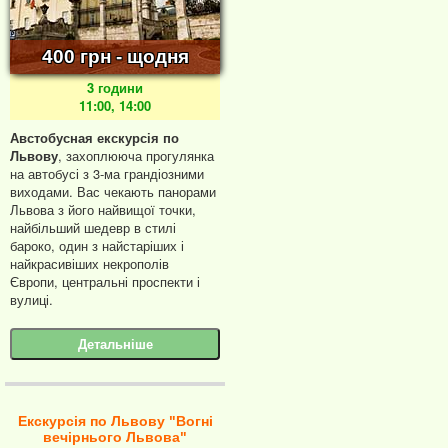
400 грн - щодня
3 години
11:00, 14:00
Австобусная екскурсія по
Львову
, захоплююча прогулянка
на автобусі з 3-ма грандіозними
виходами. Вас чекають панорами
Львова з його найвищої точки,
найбільший шедевр в стилі
бароко, один з найстаріших і
найкрасивіших некрополів
Європи, центральні проспекти і
вулиці.
Детальніше
Екскурсія по Львову "Вогні
вечірнього Львова"